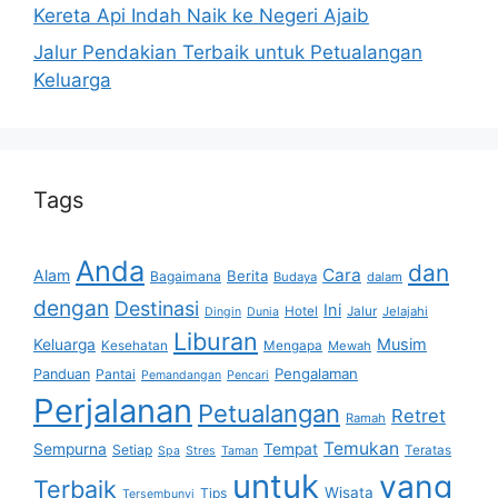
Kereta Api Indah Naik ke Negeri Ajaib
Jalur Pendakian Terbaik untuk Petualangan
Keluarga
Tags
Anda
dan
Cara
Alam
Berita
Bagaimana
Budaya
dalam
dengan
Destinasi
Ini
Hotel
Jalur
Jelajahi
Dingin
Dunia
Liburan
Musim
Keluarga
Kesehatan
Mengapa
Mewah
Pengalaman
Panduan
Pantai
Pemandangan
Pencari
Perjalanan
Petualangan
Retret
Ramah
Temukan
Sempurna
Tempat
Setiap
Teratas
Spa
Stres
Taman
untuk
yang
Terbaik
Wisata
Tips
Tersembunyi