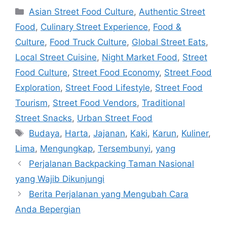
Categories
Asian Street Food Culture
,
Authentic Street
pos
Food
,
Culinary Street Experience
,
Food &
Culture
,
Food Truck Culture
,
Global Street Eats
,
Local Street Cuisine
,
Night Market Food
,
Street
Food Culture
,
Street Food Economy
,
Street Food
Exploration
,
Street Food Lifestyle
,
Street Food
Tourism
,
Street Food Vendors
,
Traditional
Street Snacks
,
Urban Street Food
Tags
Budaya
,
Harta
,
Jajanan
,
Kaki
,
Karun
,
Kuliner
,
Lima
,
Mengungkap
,
Tersembunyi
,
yang
Perjalanan Backpacking Taman Nasional
yang Wajib Dikunjungi
Berita Perjalanan yang Mengubah Cara
Anda Bepergian