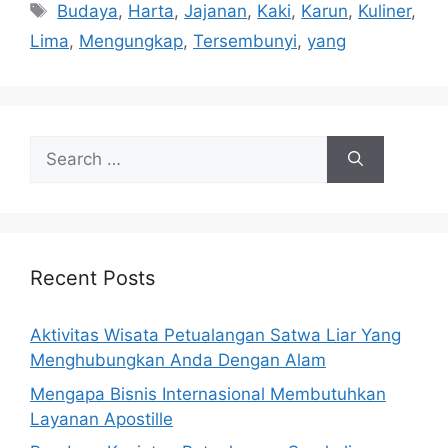
Tags
Budaya
,
Harta
,
Jajanan
,
Kaki
,
Karun
,
Kuliner
,
Lima
,
Mengungkap
,
Tersembunyi
,
yang
Search
for:
Recent Posts
Aktivitas Wisata Petualangan Satwa Liar Yang
Menghubungkan Anda Dengan Alam
Mengapa Bisnis Internasional Membutuhkan
Layanan Apostille