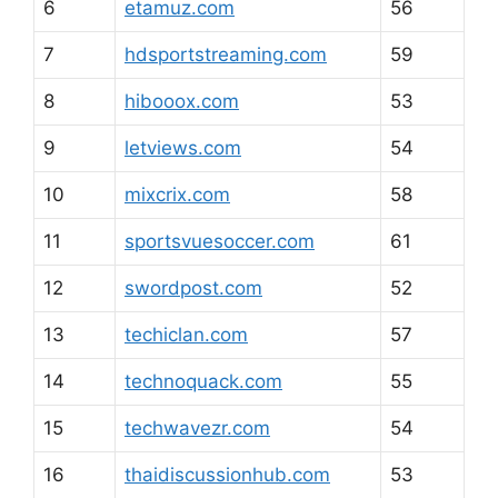
6
etamuz.com
56
7
hdsportstreaming.com
59
8
hibooox.com
53
9
letviews.com
54
10
mixcrix.com
58
11
sportsvuesoccer.com
61
12
swordpost.com
52
13
techiclan.com
57
14
technoquack.com
55
15
techwavezr.com
54
16
thaidiscussionhub.com
53