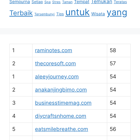
Temukan
Sempurna
Tempat
Setiap
Teratas
Spa
Stres
Taman
untuk
yang
Terbaik
Wisata
Tips
Tersembunyi
1
raminotes.com
58
2
thecoresoft.com
57
1
aleeyjourney.com
54
2
anakanjingbimo.com
54
3
businesstimemag.com
54
4
diycraftsnhome.com
54
5
eatsmilebreathe.com
56