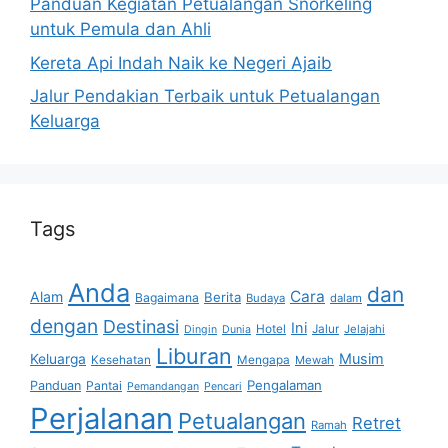
Panduan Kegiatan Petualangan Snorkeling
untuk Pemula dan Ahli
Kereta Api Indah Naik ke Negeri Ajaib
Jalur Pendakian Terbaik untuk Petualangan
Keluarga
Tags
Anda
dan
Cara
Alam
Berita
Bagaimana
Budaya
dalam
dengan
Destinasi
Ini
Hotel
Jalur
Jelajahi
Dingin
Dunia
Liburan
Musim
Keluarga
Kesehatan
Mengapa
Mewah
Pengalaman
Panduan
Pantai
Pemandangan
Pencari
Perjalanan
Petualangan
Retret
Ramah