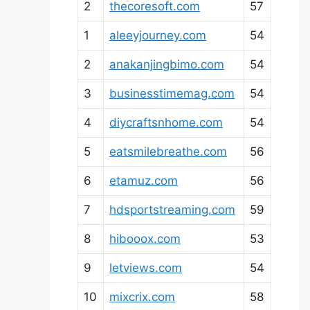
2
thecoresoft.com
57
1
aleeyjourney.com
54
2
anakanjingbimo.com
54
3
businesstimemag.com
54
4
diycraftsnhome.com
54
5
eatsmilebreathe.com
56
6
etamuz.com
56
7
hdsportstreaming.com
59
8
hibooox.com
53
9
letviews.com
54
10
mixcrix.com
58