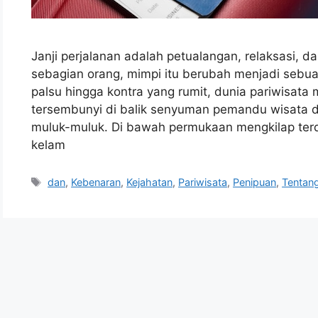
Janji perjalanan adalah petualangan, relaksasi, 
sebagian orang, mimpi itu berubah menjadi sebuah
palsu hingga kontra yang rumit, dunia pariwisat
tersembunyi di balik senyuman pemandu wisata da
muluk-muluk. Di bawah permukaan mengkilap terda
kelam
Tags
dan
,
Kebenaran
,
Kejahatan
,
Pariwisata
,
Penipuan
,
Tentan