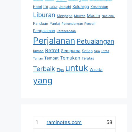
Ini
Keluarga
Hotel
Jalur
Jelajahi
Kesehatan
Liburan
Musim
Mengapa
Mewah
Nasional
Panduan
Pantai
Pemandangan
Pencari
Pengalaman
Perencanaan
Perjalanan
Petualangan
Retret
Sempurna
Setiap
Ramah
Spa
Stres
Temukan
Tempat
Teratas
Taman
untuk
Terbaik
Wisata
Tips
yang
1
raminotes.com
58