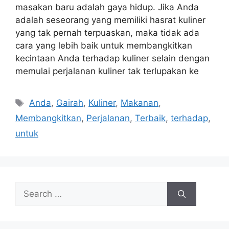
masakan baru adalah gaya hidup. Jika Anda
adalah seseorang yang memiliki hasrat kuliner
yang tak pernah terpuaskan, maka tidak ada
cara yang lebih baik untuk membangkitkan
kecintaan Anda terhadap kuliner selain dengan
memulai perjalanan kuliner tak terlupakan ke
Tags
Anda
,
Gairah
,
Kuliner
,
Makanan
,
Membangkitkan
,
Perjalanan
,
Terbaik
,
terhadap
,
untuk
Search
for: