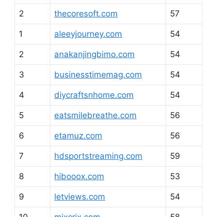
2
thecoresoft.com
57
1
aleeyjourney.com
54
2
anakanjingbimo.com
54
3
businesstimemag.com
54
4
diycraftsnhome.com
54
5
eatsmilebreathe.com
56
6
etamuz.com
56
7
hdsportstreaming.com
59
8
hibooox.com
53
9
letviews.com
54