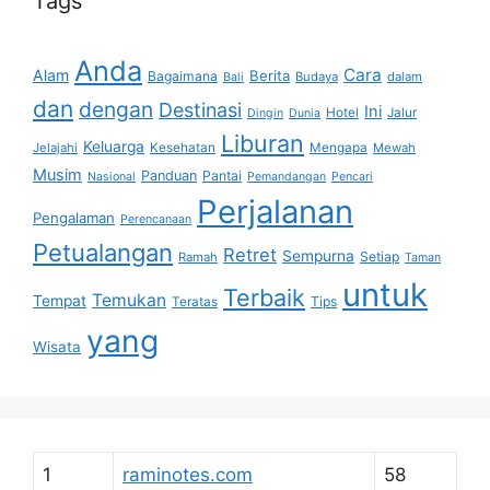
Tags
Anda
Cara
Alam
Berita
Bagaimana
Budaya
dalam
Bali
dan
dengan
Destinasi
Ini
Hotel
Jalur
Dingin
Dunia
Liburan
Keluarga
Jelajahi
Kesehatan
Mengapa
Mewah
Musim
Panduan
Pantai
Nasional
Pemandangan
Pencari
Perjalanan
Pengalaman
Perencanaan
Petualangan
Retret
Sempurna
Setiap
Ramah
Taman
untuk
Terbaik
Temukan
Tempat
Tips
Teratas
yang
Wisata
1
raminotes.com
58