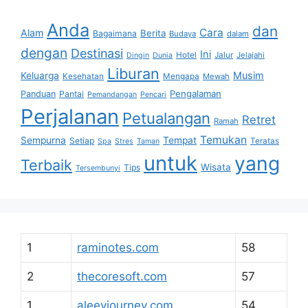
Anda
dan
Cara
Alam
Berita
Bagaimana
Budaya
dalam
dengan
Destinasi
Ini
Hotel
Jalur
Jelajahi
Dingin
Dunia
Liburan
Musim
Keluarga
Kesehatan
Mengapa
Mewah
Pengalaman
Panduan
Pantai
Pemandangan
Pencari
Perjalanan
Petualangan
Retret
Ramah
Temukan
Sempurna
Tempat
Setiap
Teratas
Spa
Stres
Taman
untuk
yang
Terbaik
Wisata
Tips
Tersembunyi
1
raminotes.com
58
2
thecoresoft.com
57
1
aleeyjourney.com
54