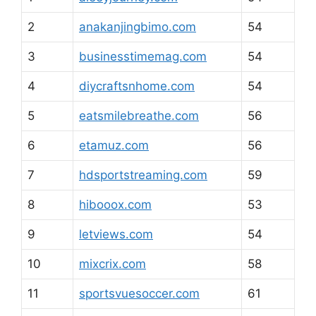
2
anakanjingbimo.com
54
3
businesstimemag.com
54
4
diycraftsnhome.com
54
5
eatsmilebreathe.com
56
6
etamuz.com
56
7
hdsportstreaming.com
59
8
hibooox.com
53
9
letviews.com
54
10
mixcrix.com
58
11
sportsvuesoccer.com
61