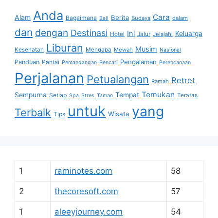
Anda
Cara
Alam
Berita
Bagaimana
Budaya
dalam
Bali
dan
dengan
Destinasi
Ini
Keluarga
Hotel
Jalur
Jelajahi
Liburan
Musim
Kesehatan
Mengapa
Mewah
Nasional
Pengalaman
Panduan
Pantai
Pemandangan
Pencari
Perencanaan
Perjalanan
Petualangan
Retret
Ramah
Temukan
Sempurna
Tempat
Setiap
Teratas
Spa
Stres
Taman
untuk
yang
Terbaik
Wisata
Tips
1
raminotes.com
58
2
thecoresoft.com
57
1
aleeyjourney.com
54