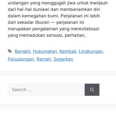
undangan yang menggugah jiwa untuk menjauh
dari hal-hal duniawi dan membenamkan diri
dalam kemegahan bumi. Perjalanan ini lebih
dari sekadar liburan — perjalanan ini
merupakan pengalaman yang merevitalisasi
yang memadukan sensasi, perhatian,
Tags
Bangkit
,
Hubungkan
,
Kembali
,
Lingkungan
,
Petualangan
,
Ramah
,
Segarkan
Search
for: