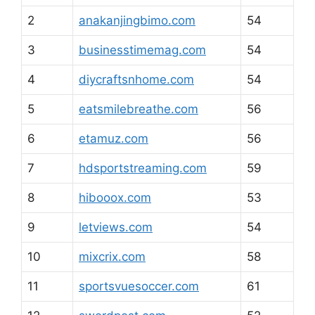
2
anakanjingbimo.com
54
3
businesstimemag.com
54
4
diycraftsnhome.com
54
5
eatsmilebreathe.com
56
6
etamuz.com
56
7
hdsportstreaming.com
59
8
hibooox.com
53
9
letviews.com
54
10
mixcrix.com
58
11
sportsvuesoccer.com
61