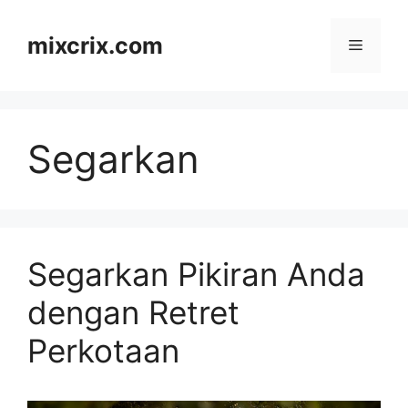
Skip
to
mixcrix.com
Menu
content
Segarkan
Segarkan Pikiran Anda
dengan Retret
Perkotaan