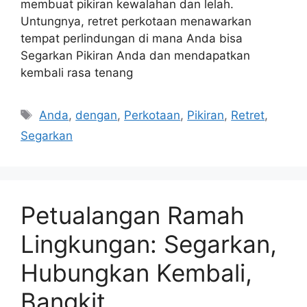
membuat pikiran kewalahan dan lelah.
Untungnya, retret perkotaan menawarkan
tempat perlindungan di mana Anda bisa
Segarkan Pikiran Anda dan mendapatkan
kembali rasa tenang
Tags
Anda
,
dengan
,
Perkotaan
,
Pikiran
,
Retret
,
Segarkan
Petualangan Ramah
Lingkungan: Segarkan,
Hubungkan Kembali,
Bangkit