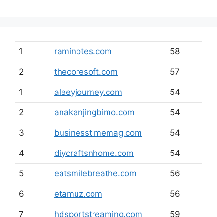
1
raminotes.com
58
2
thecoresoft.com
57
1
aleeyjourney.com
54
2
anakanjingbimo.com
54
3
businesstimemag.com
54
4
diycraftsnhome.com
54
5
eatsmilebreathe.com
56
6
etamuz.com
56
7
hdsportstreaming.com
59