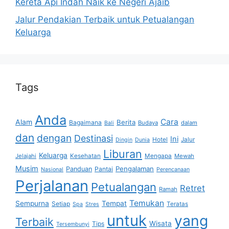
Kereta Api Indah Naik ke Negeri Ajaib
Jalur Pendakian Terbaik untuk Petualangan
Keluarga
Tags
Anda
Cara
Alam
Berita
Bagaimana
Budaya
dalam
Bali
dan
dengan
Destinasi
Ini
Hotel
Jalur
Dingin
Dunia
Liburan
Keluarga
Jelajahi
Kesehatan
Mengapa
Mewah
Musim
Pengalaman
Panduan
Pantai
Nasional
Perencanaan
Perjalanan
Petualangan
Retret
Ramah
Temukan
Sempurna
Tempat
Setiap
Teratas
Spa
Stres
untuk
yang
Terbaik
Wisata
Tips
Tersembunyi