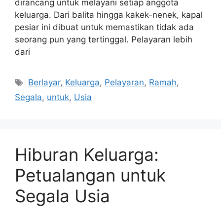
dirancang untuk melayani setiap anggota
keluarga. Dari balita hingga kakek-nenek, kapal
pesiar ini dibuat untuk memastikan tidak ada
seorang pun yang tertinggal. Pelayaran lebih
dari
Tags
Berlayar
,
Keluarga
,
Pelayaran
,
Ramah
,
Segala
,
untuk
,
Usia
Hiburan Keluarga:
Petualangan untuk
Segala Usia