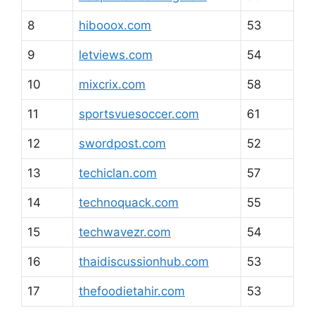
8
hibooox.com
53
9
letviews.com
54
10
mixcrix.com
58
11
sportsvuesoccer.com
61
12
swordpost.com
52
13
techiclan.com
57
14
technoquack.com
55
15
techwavezr.com
54
16
thaidiscussionhub.com
53
17
thefoodietahir.com
53