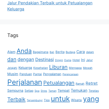
Jalur Pendakian Terbaik untuk Petualangan
Keluarga
Tags
Anda
Cara
Alam
Berita
Bagaimana
Budaya
dalam
Bali
dan
dengan
Destinasi
Ini
Hotel
Jalur
Dingin
Dunia
Liburan
Keluarga
Jelajahi
Kesehatan
Mengapa
Mewah
Musim
Pengalaman
Panduan
Pantai
Perencanaan
Perjalanan
Petualangan
Retret
Ramah
Temukan
Sempurna
Tempat
Setiap
Teratas
Spa
Stres
Taman
untuk
yang
Terbaik
Wisata
Tips
Tersembunyi