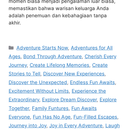
momen biasa menjadi pengalaman luar biasa,
memastikan bahwa warisan keluarga Anda
adalah penemuan dan kebahagiaan tanpa
akhir.
Navigasi
Categories
Adventure Starts Now
,
Adventures for All
pos
Ages
,
Bond Through Adventure
,
Cherish Every
Journey
,
Create Lifelong Memories
,
Create
Stories to Tell
,
Discover New Experiences
,
Discover the Unexpected
,
Endless Fun Awaits
,
Excitement Without Limits
,
Experience the
Extraordinary
,
Explore Dream Discover
,
Explore
Together
,
Family Funtures
,
Fun Awaits
Everyone
,
Fun Has No Age
,
Fun-Filled Escapes
,
Journey into Joy
,
Joy in Every Adventure
,
Laugh