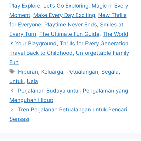
Play Explore
,
Let’s Go Exploring
,
Magic in Every
Moment
,
Make Every Day Exciting
,
New Thrills
for Everyone
,
Playtime Never Ends
,
Smiles at
Every Turn
,
The Ultimate Fun Guide
,
The World
is Your Playground
,
Thrills for Every Generation
,
Travel Back to Childhood
,
Unforgettable Family
Fun
Tags
Hiburan
,
Keluarga
,
Petualangan
,
Segala
,
untuk
,
Usia
Perjalanan Budaya untuk Pengalaman yang
Mengubah Hidup
Tren Perjalanan Petualangan untuk Pencari
Sensasi