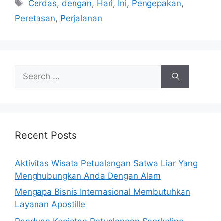
Tags
Cerdas
,
dengan
,
Hari
,
Ini
,
Pengepakan
,
Peretasan
,
Perjalanan
Search
for:
Recent Posts
Aktivitas Wisata Petualangan Satwa Liar Yang
Menghubungkan Anda Dengan Alam
Mengapa Bisnis Internasional Membutuhkan
Layanan Apostille
Panduan Kegiatan Petualangan Snorkeling