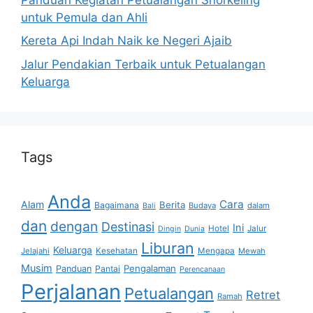
untuk Pemula dan Ahli
Kereta Api Indah Naik ke Negeri Ajaib
Jalur Pendakian Terbaik untuk Petualangan
Keluarga
Tags
Anda
Cara
Alam
Berita
Bagaimana
Budaya
dalam
Bali
dan
dengan
Destinasi
Ini
Hotel
Jalur
Dingin
Dunia
Liburan
Keluarga
Jelajahi
Kesehatan
Mengapa
Mewah
Musim
Pengalaman
Panduan
Pantai
Perencanaan
Perjalanan
Petualangan
Retret
Ramah