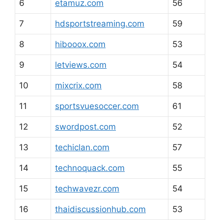
6
etamuz.com
56
7
hdsportstreaming.com
59
8
hibooox.com
53
9
letviews.com
54
10
mixcrix.com
58
11
sportsvuesoccer.com
61
12
swordpost.com
52
13
techiclan.com
57
14
technoquack.com
55
15
techwavezr.com
54
16
thaidiscussionhub.com
53