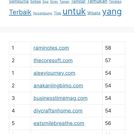
Temukan
Sempurna
Tempat
Setiap
Teratas
Spa
Stres
Taman
untuk
yang
Terbaik
Wisata
Tips
Tersembunyi
1
raminotes.com
58
2
thecoresoft.com
57
1
aleeyjourney.com
54
2
anakanjingbimo.com
54
3
businesstimemag.com
54
4
diycraftsnhome.com
54
5
eatsmilebreathe.com
56