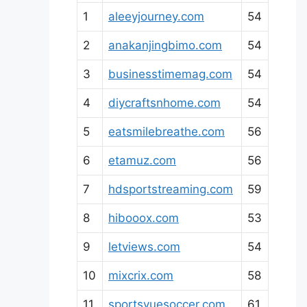
1
aleeyjourney.com
54
2
anakanjingbimo.com
54
3
businesstimemag.com
54
4
diycraftsnhome.com
54
5
eatsmilebreathe.com
56
6
etamuz.com
56
7
hdsportstreaming.com
59
8
hibooox.com
53
9
letviews.com
54
10
mixcrix.com
58
11
sportsvuesoccer.com
61