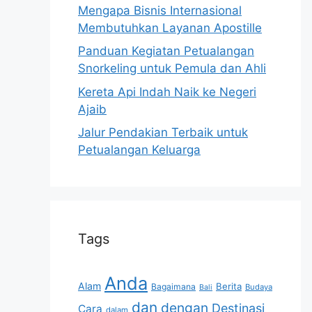
Mengapa Bisnis Internasional
Membutuhkan Layanan Apostille
Panduan Kegiatan Petualangan
Snorkeling untuk Pemula dan Ahli
Kereta Api Indah Naik ke Negeri
Ajaib
Jalur Pendakian Terbaik untuk
Petualangan Keluarga
Tags
Anda
Alam
Berita
Bagaimana
Budaya
Bali
dan
dengan
Destinasi
Cara
dalam