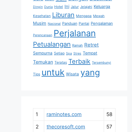
Ini
Keluarga
Hotel
Jalur
Jelajahi
Dingin
Dunia
Liburan
Kesehatan
Mengapa
Mewah
Musim
Pengalaman
Panduan
Pantai
Nasional
Perjalanan
Perencanaan
Petualangan
Retret
Ramah
Sempurna
Tempat
Setiap
Spa
Stres
Terbaik
Temukan
Teratas
Tersembunyi
untuk
yang
Wisata
Tips
1
raminotes.com
58
2
thecoresoft.com
57