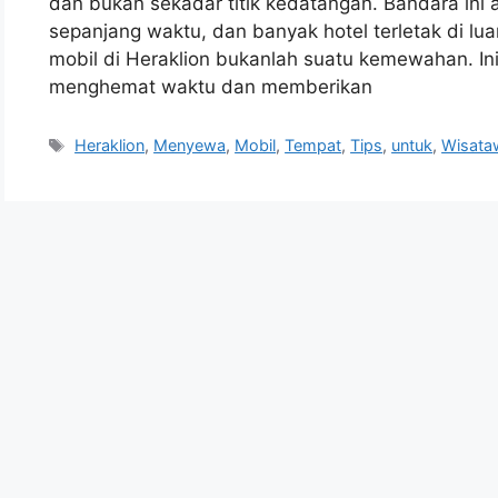
dan bukan sekadar titik kedatangan. Bandara ini a
sepanjang waktu, dan banyak hotel terletak di lua
mobil di Heraklion bukanlah suatu kemewahan. In
menghemat waktu dan memberikan
Tags
Heraklion
,
Menyewa
,
Mobil
,
Tempat
,
Tips
,
untuk
,
Wisata