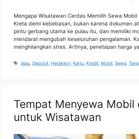
Mengapa Wisatawan Cerdas Memilih Sewa Mobil Fl
Kreta demi kebebasan, bukan karena dokumen ata
pintu gerbang utama ke pulau itu, dan memiliki m
mendarat mengubah keseluruhan pengalaman. Kam
menghilangkan stres. Artinya, penetapan harga ya
Tags
atau
,
Deposit
,
Heraklion
,
Kartu
,
Kredit
,
Mobil
,
Sewa
,
Tanp
Tempat Menyewa Mobil di
untuk Wisatawan