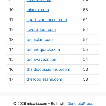
10
mixcrix.com
58
11
sportsvuesoccer.com
61
12
swordpost.com
52
13
techiclan.com
57
14
technoquack.com
55
15
techwavezr.com
54
16
thaidiscussionhub.com
53
17
thefoodietahir.com
53
© 2026 mixcrix.com
• Built with
GeneratePress