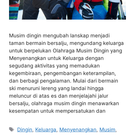
Musim dingin mengubah lanskap menjadi
taman bermain bersalju, mengundang keluarga
untuk berpelukan Olahraga Musim Dingin yang
Menyenangkan untuk Keluarga dengan
segudang aktivitas yang memadukan
kegembiraan, pengembangan keterampilan,
dan berbagi pengalaman. Mulai dari bermain
ski menuruni lereng yang landai hingga
meluncur di atas es dan menjelajahi jalur
bersalju, olahraga musim dingin menawarkan
kesempatan untuk mempersatukan dan
Tags
Dingin
,
Keluarga
,
Menyenangkan
,
Musim
,