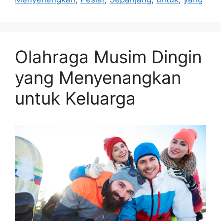
Olahraga Musim Dingin
yang Menyenangkan
untuk Keluarga