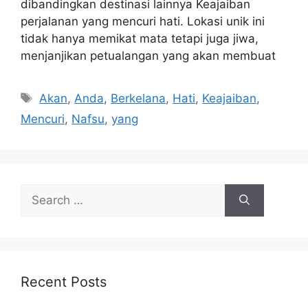
dibandingkan destinasi lainnya Keajaiban
perjalanan yang mencuri hati. Lokasi unik ini
tidak hanya memikat mata tetapi juga jiwa,
menjanjikan petualangan yang akan membuat
Tags
Akan
,
Anda
,
Berkelana
,
Hati
,
Keajaiban
,
Mencuri
,
Nafsu
,
yang
Search
for:
Recent Posts