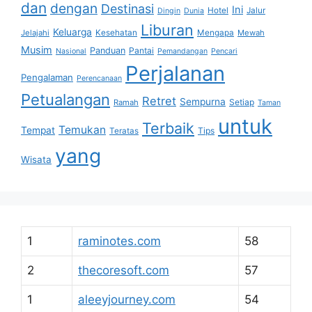
dan
dengan
Destinasi
Ini
Hotel
Jalur
Dingin
Dunia
Liburan
Keluarga
Jelajahi
Kesehatan
Mengapa
Mewah
Musim
Panduan
Pantai
Nasional
Pemandangan
Pencari
Perjalanan
Pengalaman
Perencanaan
Petualangan
Retret
Sempurna
Setiap
Ramah
Taman
untuk
Terbaik
Temukan
Tempat
Tips
Teratas
yang
Wisata
1
raminotes.com
58
2
thecoresoft.com
57
1
aleeyjourney.com
54