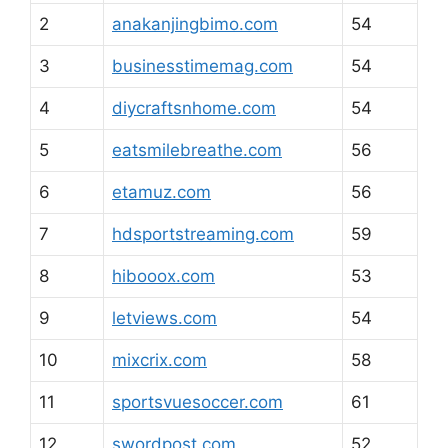
2
anakanjingbimo.com
54
3
businesstimemag.com
54
4
diycraftsnhome.com
54
5
eatsmilebreathe.com
56
6
etamuz.com
56
7
hdsportstreaming.com
59
8
hibooox.com
53
9
letviews.com
54
10
mixcrix.com
58
11
sportsvuesoccer.com
61
12
swordpost.com
52