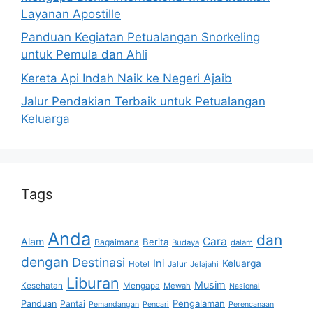
Layanan Apostille
Panduan Kegiatan Petualangan Snorkeling
untuk Pemula dan Ahli
Kereta Api Indah Naik ke Negeri Ajaib
Jalur Pendakian Terbaik untuk Petualangan
Keluarga
Tags
Anda
dan
Cara
Alam
Berita
Bagaimana
Budaya
dalam
dengan
Destinasi
Ini
Keluarga
Hotel
Jalur
Jelajahi
Liburan
Musim
Kesehatan
Mengapa
Mewah
Nasional
Pengalaman
Panduan
Pantai
Pemandangan
Pencari
Perencanaan