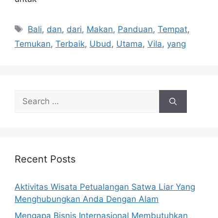
Tags
Bali
,
dan
,
dari
,
Makan
,
Panduan
,
Tempat
,
Temukan
,
Terbaik
,
Ubud
,
Utama
,
Vila
,
yang
Search
for:
Recent Posts
Aktivitas Wisata Petualangan Satwa Liar Yang
Menghubungkan Anda Dengan Alam
Mengapa Bisnis Internasional Membutuhkan