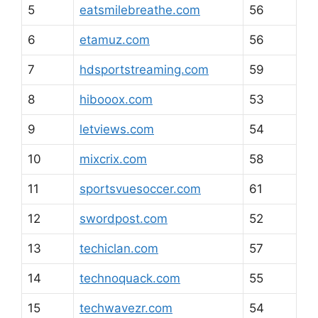
5
eatsmilebreathe.com
56
6
etamuz.com
56
7
hdsportstreaming.com
59
8
hibooox.com
53
9
letviews.com
54
10
mixcrix.com
58
11
sportsvuesoccer.com
61
12
swordpost.com
52
13
techiclan.com
57
14
technoquack.com
55
15
techwavezr.com
54