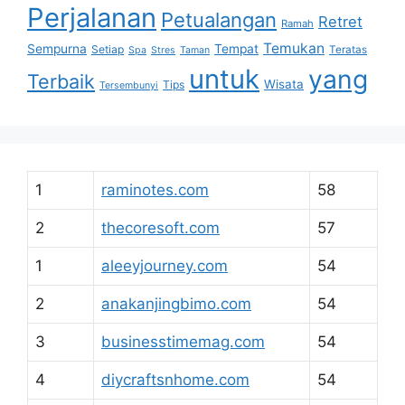
Perjalanan
Petualangan
Retret
Ramah
Temukan
Sempurna
Tempat
Setiap
Teratas
Spa
Stres
Taman
untuk
yang
Terbaik
Wisata
Tips
Tersembunyi
1
raminotes.com
58
2
thecoresoft.com
57
1
aleeyjourney.com
54
2
anakanjingbimo.com
54
3
businesstimemag.com
54
4
diycraftsnhome.com
54