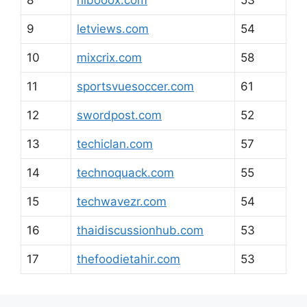
8
hibooox.com
53
9
letviews.com
54
10
mixcrix.com
58
11
sportsvuesoccer.com
61
12
swordpost.com
52
13
techiclan.com
57
14
technoquack.com
55
15
techwavezr.com
54
16
thaidiscussionhub.com
53
17
thefoodietahir.com
53