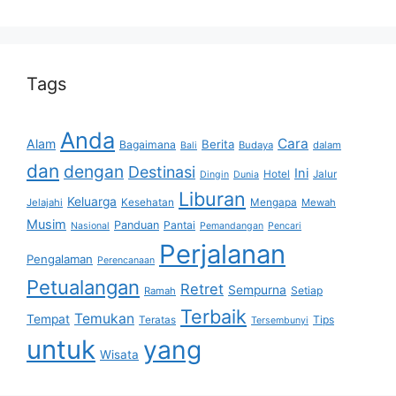
Tags
Anda
Cara
Alam
Berita
Bagaimana
Budaya
dalam
Bali
dan
dengan
Destinasi
Ini
Hotel
Jalur
Dingin
Dunia
Liburan
Keluarga
Jelajahi
Kesehatan
Mengapa
Mewah
Musim
Panduan
Pantai
Nasional
Pemandangan
Pencari
Perjalanan
Pengalaman
Perencanaan
Petualangan
Retret
Sempurna
Setiap
Ramah
Terbaik
Temukan
Tempat
Tips
Teratas
Tersembunyi
untuk
yang
Wisata