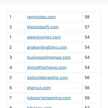
1
raminotes.com
58
2
thecoresoft.com
57
1
aleeyjourney.com
54
2
anakanjingbimo.com
54
3
businesstimemag.com
54
4
diycraftsnhome.com
54
5
eatsmilebreathe.com
56
6
etamuz.com
56
7
hdsportstreaming.com
59