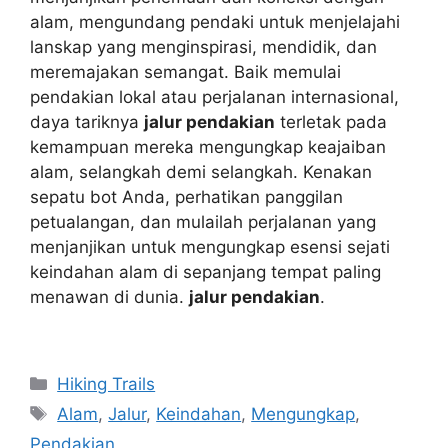
alam, mengundang pendaki untuk menjelajahi
lanskap yang menginspirasi, mendidik, dan
meremajakan semangat. Baik memulai
pendakian lokal atau perjalanan internasional,
daya tariknya
jalur pendakian
terletak pada
kemampuan mereka mengungkap keajaiban
alam, selangkah demi selangkah. Kenakan
sepatu bot Anda, perhatikan panggilan
petualangan, dan mulailah perjalanan yang
menjanjikan untuk mengungkap esensi sejati
keindahan alam di sepanjang tempat paling
menawan di dunia.
jalur pendakian
.
Navigasi
Categories
Hiking Trails
pos
Tags
Alam
,
Jalur
,
Keindahan
,
Mengungkap
,
Pendakian