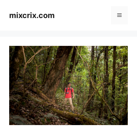
Skip
to
mixcrix.com
Menu
content