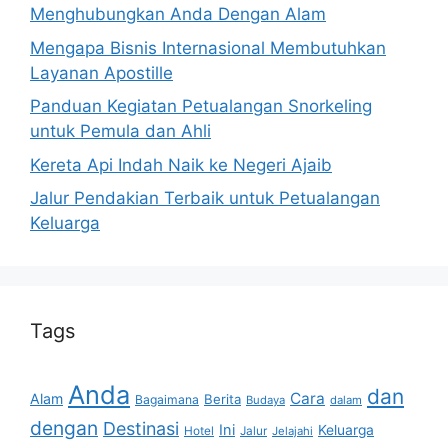
Menghubungkan Anda Dengan Alam
Mengapa Bisnis Internasional Membutuhkan
Layanan Apostille
Panduan Kegiatan Petualangan Snorkeling
untuk Pemula dan Ahli
Kereta Api Indah Naik ke Negeri Ajaib
Jalur Pendakian Terbaik untuk Petualangan
Keluarga
Tags
Anda
dan
Cara
Alam
Berita
Bagaimana
Budaya
dalam
dengan
Destinasi
Ini
Keluarga
Hotel
Jalur
Jelajahi