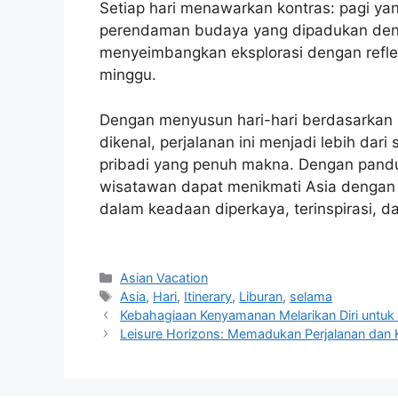
Setiap hari menawarkan kontras: pagi ya
perendaman budaya yang dipadukan denga
menyeimbangkan eksplorasi dengan reflek
minggu.
Dengan menyusun hari-hari berdasarkan 
dikenal, perjalanan ini menjadi lebih dari
pribadi yang penuh makna. Dengan pand
wisatawan dapat menikmati Asia dengan
dalam keadaan diperkaya, terinspirasi, 
Navigasi
Categories
Asian Vacation
pos
Tags
Asia
,
Hari
,
Itinerary
,
Liburan
,
selama
Kebahagiaan Kenyamanan Melarikan Diri untuk
Leisure Horizons: Memadukan Perjalanan dan