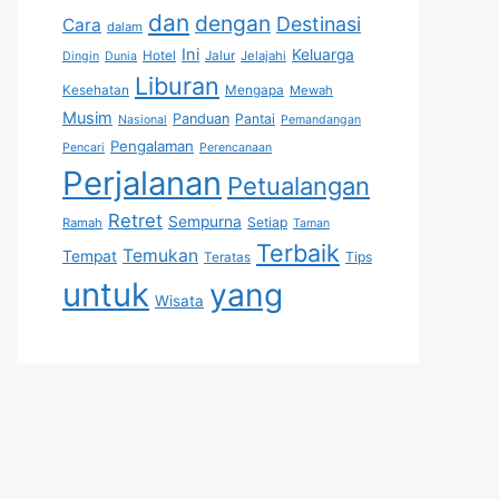
dan
dengan
Destinasi
Cara
dalam
Ini
Keluarga
Hotel
Jalur
Jelajahi
Dingin
Dunia
Liburan
Kesehatan
Mengapa
Mewah
Musim
Panduan
Pantai
Nasional
Pemandangan
Pengalaman
Pencari
Perencanaan
Perjalanan
Petualangan
Retret
Sempurna
Setiap
Ramah
Taman
Terbaik
Temukan
Tempat
Tips
Teratas
untuk
yang
Wisata