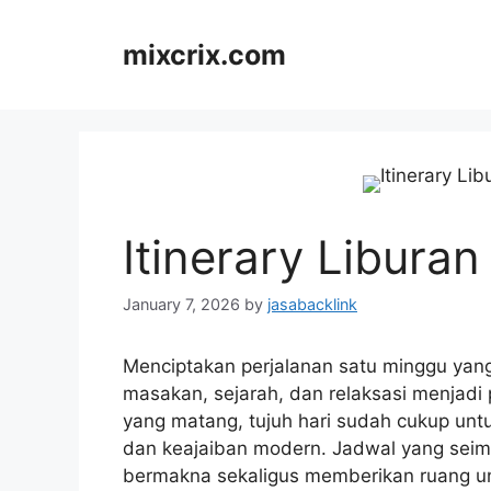
Skip
to
mixcrix.com
content
Itinerary Liburan
January 7, 2026
by
jasabacklink
Menciptakan perjalanan satu minggu yan
masakan, sejarah, dan relaksasi menjad
yang matang, tujuh hari sudah cukup unt
dan keajaiban modern. Jadwal yang sei
bermakna sekaligus memberikan ruang un