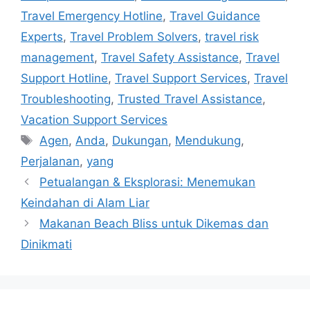
Travel Emergency Hotline
,
Travel Guidance
Experts
,
Travel Problem Solvers
,
travel risk
management
,
Travel Safety Assistance
,
Travel
Support Hotline
,
Travel Support Services
,
Travel
Troubleshooting
,
Trusted Travel Assistance
,
Vacation Support Services
Tags
Agen
,
Anda
,
Dukungan
,
Mendukung
,
Perjalanan
,
yang
Petualangan & Eksplorasi: Menemukan
Keindahan di Alam Liar
Makanan Beach Bliss untuk Dikemas dan
Dinikmati