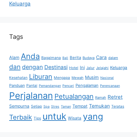
Keluarga
Tags
Anda
Cara
Alam
Berita
Bagaimana
Budaya
dalam
Bali
dan
dengan
Destinasi
Ini
Keluarga
Hotel
Jalur
Jelajahi
Liburan
Musim
Kesehatan
Mengapa
Mewah
Nasional
Pengalaman
Panduan
Pantai
Pemandangan
Pencari
Perencanaan
Perjalanan
Petualangan
Retret
Ramah
Temukan
Sempurna
Tempat
Setiap
Teratas
Spa
Stres
Taman
untuk
yang
Terbaik
Wisata
Tips