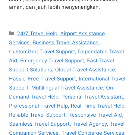
aman, dan jauh lebih menyenangkan.
Navigasi
Categories
24/7 Travel Help
,
Airport Assistance
pos
Services
,
Business Travel Assistance
,
Customized Travel Support
,
Dependable Travel
Aid
,
Emergency Travel Support
,
Fast Travel
Support Solutions
,
Global Travel Assistance
,
Hassle-Free Travel Support
,
International Travel
Support
,
Multilingual Travel Assistance
,
On-
Demand Travel Help
,
Personal Travel Assistant
,
Professional Travel Help
,
Real-Time Travel Help
,
Reliable Travel Support
,
Responsive Travel Aid
,
Seamless Travel Support
,
Travel Agency
,
Travel
Companion Services
,
Travel Concierge Services
,