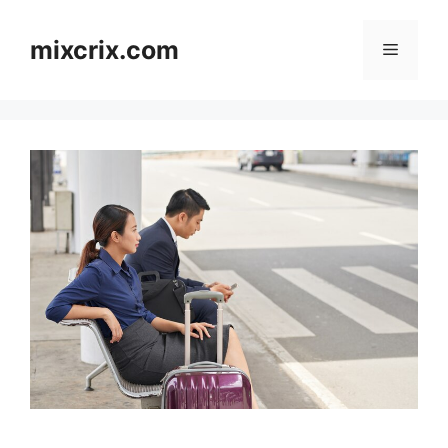
Skip
to
mixcrix.com
Menu
content