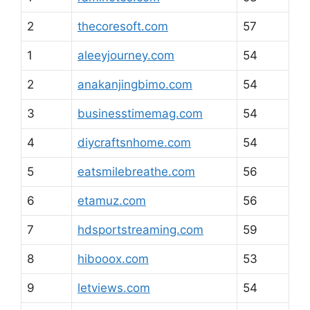
2
thecoresoft.com
57
1
aleeyjourney.com
54
2
anakanjingbimo.com
54
3
businesstimemag.com
54
4
diycraftsnhome.com
54
5
eatsmilebreathe.com
56
6
etamuz.com
56
7
hdsportstreaming.com
59
8
hibooox.com
53
9
letviews.com
54