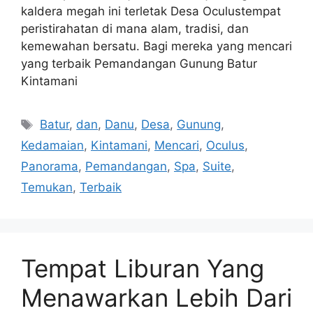
kaldera megah ini terletak Desa Oculustempat
peristirahatan di mana alam, tradisi, dan
kemewahan bersatu. Bagi mereka yang mencari
yang terbaik Pemandangan Gunung Batur
Kintamani
Tags
Batur
,
dan
,
Danu
,
Desa
,
Gunung
,
Kedamaian
,
Kintamani
,
Mencari
,
Oculus
,
Panorama
,
Pemandangan
,
Spa
,
Suite
,
Temukan
,
Terbaik
Tempat Liburan Yang
Menawarkan Lebih Dari