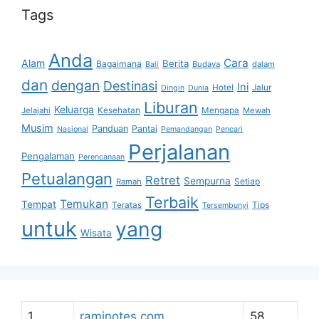
Tags
Anda
Cara
Alam
Berita
Bagaimana
Budaya
dalam
Bali
dan
dengan
Destinasi
Ini
Hotel
Jalur
Dingin
Dunia
Liburan
Keluarga
Jelajahi
Kesehatan
Mengapa
Mewah
Musim
Panduan
Pantai
Nasional
Pemandangan
Pencari
Perjalanan
Pengalaman
Perencanaan
Petualangan
Retret
Sempurna
Setiap
Ramah
Terbaik
Temukan
Tempat
Tips
Teratas
Tersembunyi
untuk
yang
Wisata
1
raminotes.com
58