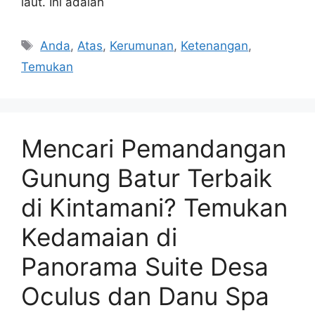
laut. Ini adalah
Tags
Anda
,
Atas
,
Kerumunan
,
Ketenangan
,
Temukan
Mencari Pemandangan
Gunung Batur Terbaik
di Kintamani? Temukan
Kedamaian di
Panorama Suite Desa
Oculus dan Danu Spa