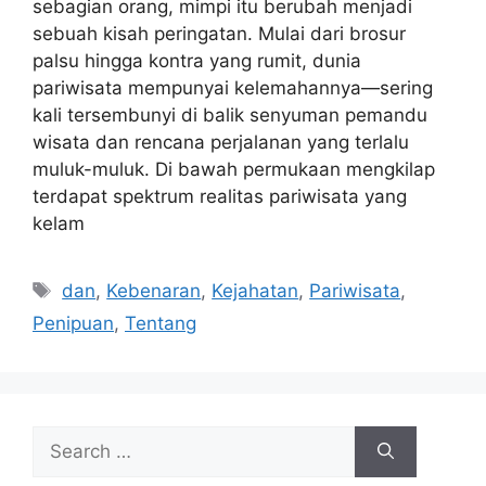
sebagian orang, mimpi itu berubah menjadi
sebuah kisah peringatan. Mulai dari brosur
palsu hingga kontra yang rumit, dunia
pariwisata mempunyai kelemahannya—sering
kali tersembunyi di balik senyuman pemandu
wisata dan rencana perjalanan yang terlalu
muluk-muluk. Di bawah permukaan mengkilap
terdapat spektrum realitas pariwisata yang
kelam
Tags
dan
,
Kebenaran
,
Kejahatan
,
Pariwisata
,
Penipuan
,
Tentang
Search
for: