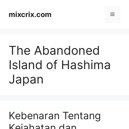
Skip
to
mixcrix.com
Menu
content
The Abandoned
Island of Hashima
Japan
Kebenaran Tentang
Kejahatan dan