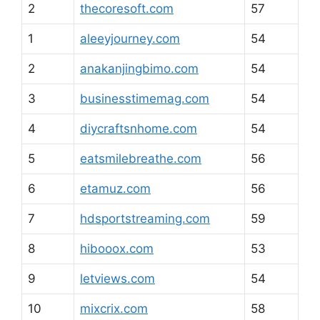
2
thecoresoft.com
57
1
aleeyjourney.com
54
2
anakanjingbimo.com
54
3
businesstimemag.com
54
4
diycraftsnhome.com
54
5
eatsmilebreathe.com
56
6
etamuz.com
56
7
hdsportstreaming.com
59
8
hibooox.com
53
9
letviews.com
54
10
mixcrix.com
58