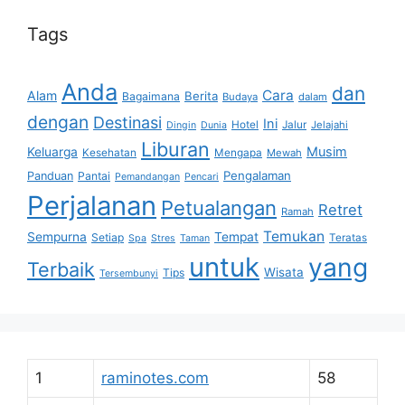
Tags
Anda
dan
Cara
Alam
Berita
Bagaimana
Budaya
dalam
dengan
Destinasi
Ini
Hotel
Jalur
Jelajahi
Dingin
Dunia
Liburan
Musim
Keluarga
Kesehatan
Mengapa
Mewah
Pengalaman
Panduan
Pantai
Pemandangan
Pencari
Perjalanan
Petualangan
Retret
Ramah
Temukan
Sempurna
Tempat
Setiap
Teratas
Spa
Stres
Taman
untuk
yang
Terbaik
Wisata
Tips
Tersembunyi
1
raminotes.com
58