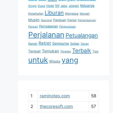
Ini
Keluarga
Hotel
Jalur
Jelajahi
Dingin
Dunia
Liburan
Kesehatan
Mengapa
Mewah
Musim
Panduan
Pantai
Nasional
Pemandangan
Pengalaman
Pencari
Perencanaan
Perjalanan
Petualangan
Retret
Sempurna
Setiap
Ramah
Taman
Terbaik
Temukan
Tempat
Tips
Teratas
untuk
yang
Wisata
1
raminotes.com
58
2
thecoresoft.com
57