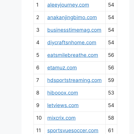
1
aleeyjourney.com
54
2
anakanjingbimo.com
54
3
businesstimemag.com
54
4
diycraftsnhome.com
54
5
eatsmilebreathe.com
56
6
etamuz.com
56
7
hdsportstreaming.com
59
8
hibooox.com
53
9
letviews.com
54
10
mixcrix.com
58
11
sportsvuesoccer.com
61