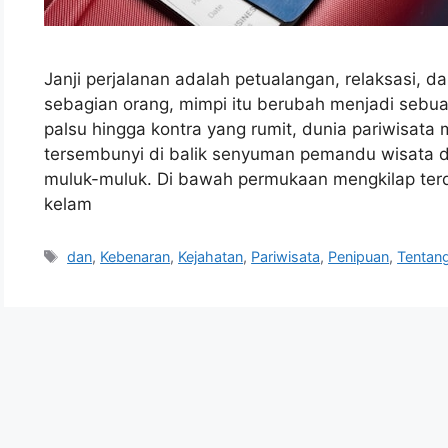
Janji perjalanan adalah petualangan, relaksasi, 
sebagian orang, mimpi itu berubah menjadi sebuah
palsu hingga kontra yang rumit, dunia pariwisat
tersembunyi di balik senyuman pemandu wisata da
muluk-muluk. Di bawah permukaan mengkilap terda
kelam
Tags
dan
,
Kebenaran
,
Kejahatan
,
Pariwisata
,
Penipuan
,
Tentan