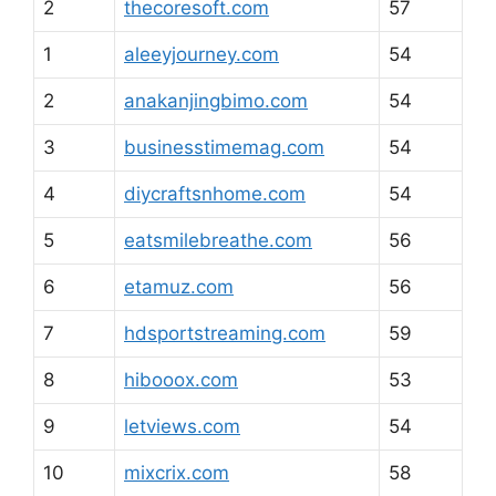
2
thecoresoft.com
57
1
aleeyjourney.com
54
2
anakanjingbimo.com
54
3
businesstimemag.com
54
4
diycraftsnhome.com
54
5
eatsmilebreathe.com
56
6
etamuz.com
56
7
hdsportstreaming.com
59
8
hibooox.com
53
9
letviews.com
54
10
mixcrix.com
58