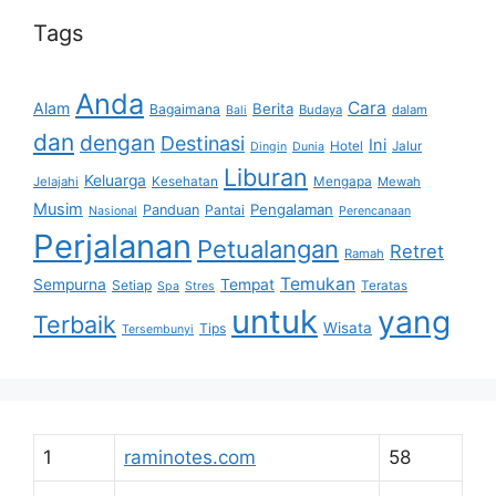
Tags
Anda
Cara
Alam
Berita
Bagaimana
Budaya
dalam
Bali
dan
dengan
Destinasi
Ini
Hotel
Jalur
Dingin
Dunia
Liburan
Keluarga
Jelajahi
Kesehatan
Mengapa
Mewah
Musim
Pengalaman
Panduan
Pantai
Nasional
Perencanaan
Perjalanan
Petualangan
Retret
Ramah
Temukan
Sempurna
Tempat
Setiap
Teratas
Spa
Stres
untuk
yang
Terbaik
Wisata
Tips
Tersembunyi
1
raminotes.com
58