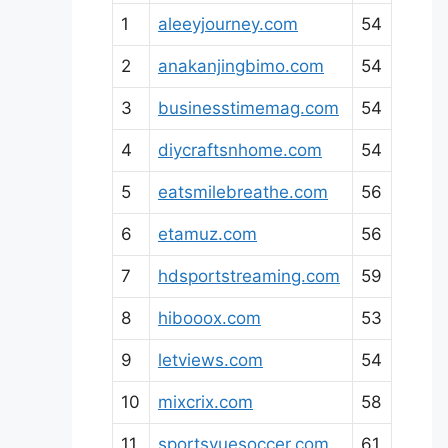
1
aleeyjourney.com
54
2
anakanjingbimo.com
54
3
businesstimemag.com
54
4
diycraftsnhome.com
54
5
eatsmilebreathe.com
56
6
etamuz.com
56
7
hdsportstreaming.com
59
8
hibooox.com
53
9
letviews.com
54
10
mixcrix.com
58
11
sportsvuesoccer.com
61