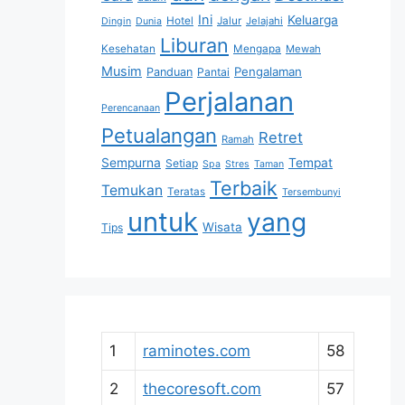
Ini
Keluarga
Hotel
Jalur
Jelajahi
Dingin
Dunia
Liburan
Kesehatan
Mengapa
Mewah
Musim
Pengalaman
Panduan
Pantai
Perjalanan
Perencanaan
Petualangan
Retret
Ramah
Sempurna
Tempat
Setiap
Spa
Stres
Taman
Terbaik
Temukan
Teratas
Tersembunyi
untuk
yang
Wisata
Tips
1
raminotes.com
58
2
thecoresoft.com
57