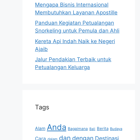
Mengapa Bisnis Internasional
Membutuhkan Layanan Apostille
Panduan Kegiatan Petualangan
Snorkeling untuk Pemula dan Ahli
Kereta Api Indah Naik ke Negeri
Ajaib
Jalur Pendakian Terbaik untuk
Petualangan Keluarga
Tags
Anda
Alam
Berita
Bagaimana
Budaya
Bali
dan
dengan
Destinasi
Cara
dalam