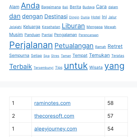
Anda
Cara
Alam
Berita
Bagaimana
Budaya
dalam
Bali
dan
dengan
Destinasi
Ini
Hotel
Jalur
Dingin
Dunia
Liburan
Keluarga
Jelajahi
Kesehatan
Mengapa
Mewah
Musim
Pengalaman
Panduan
Pantai
Perencanaan
Perjalanan
Petualangan
Retret
Ramah
Temukan
Sempurna
Tempat
Setiap
Teratas
Spa
Stres
Taman
untuk
yang
Terbaik
Wisata
Tips
Tersembunyi
1
raminotes.com
58
2
thecoresoft.com
57
1
aleeyjourney.com
54