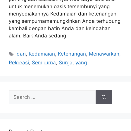
untuk menemukan oasis tersembunyi yang
menyediakannya Kedamaian dan ketenangan
yang sempurnamemungkinkan Anda terhubung
kembali dengan batin Anda dan keindahan
alam. Baik Anda sedang
Tags
dan
,
Kedamaian
,
Ketenangan
,
Menawarkan
,
Rekreasi
,
Sempurna
,
Surga
,
yang
Search
for: