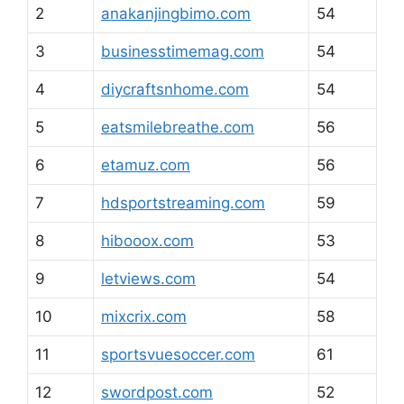
2
anakanjingbimo.com
54
3
businesstimemag.com
54
4
diycraftsnhome.com
54
5
eatsmilebreathe.com
56
6
etamuz.com
56
7
hdsportstreaming.com
59
8
hibooox.com
53
9
letviews.com
54
10
mixcrix.com
58
11
sportsvuesoccer.com
61
12
swordpost.com
52