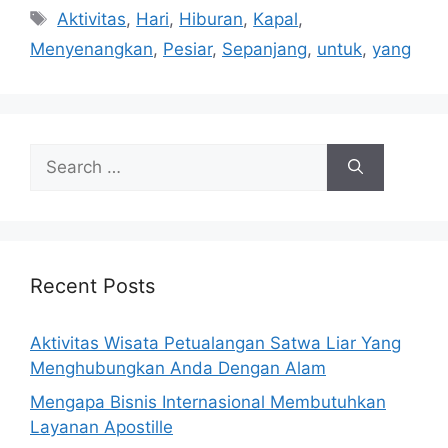
Tags
Aktivitas
,
Hari
,
Hiburan
,
Kapal
,
Menyenangkan
,
Pesiar
,
Sepanjang
,
untuk
,
yang
Search
for:
Recent Posts
Aktivitas Wisata Petualangan Satwa Liar Yang
Menghubungkan Anda Dengan Alam
Mengapa Bisnis Internasional Membutuhkan
Layanan Apostille