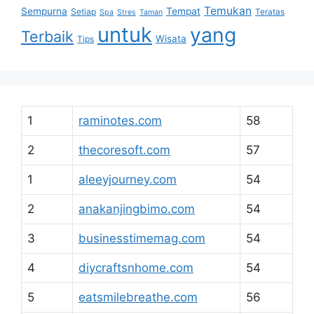
Temukan
Sempurna
Tempat
Setiap
Teratas
Spa
Stres
Taman
untuk
yang
Terbaik
Wisata
Tips
1
raminotes.com
58
2
thecoresoft.com
57
1
aleeyjourney.com
54
2
anakanjingbimo.com
54
3
businesstimemag.com
54
4
diycraftsnhome.com
54
5
eatsmilebreathe.com
56