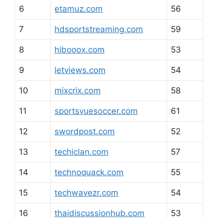
6
etamuz.com
56
7
hdsportstreaming.com
59
8
hibooox.com
53
9
letviews.com
54
10
mixcrix.com
58
11
sportsvuesoccer.com
61
12
swordpost.com
52
13
techiclan.com
57
14
technoquack.com
55
15
techwavezr.com
54
16
thaidiscussionhub.com
53