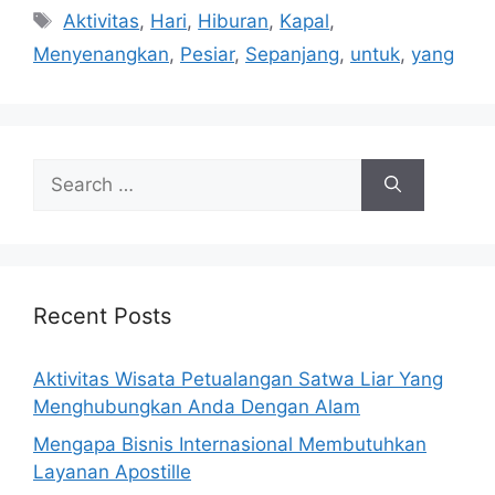
Tags
Aktivitas
,
Hari
,
Hiburan
,
Kapal
,
Menyenangkan
,
Pesiar
,
Sepanjang
,
untuk
,
yang
Search
for:
Recent Posts
Aktivitas Wisata Petualangan Satwa Liar Yang
Menghubungkan Anda Dengan Alam
Mengapa Bisnis Internasional Membutuhkan
Layanan Apostille