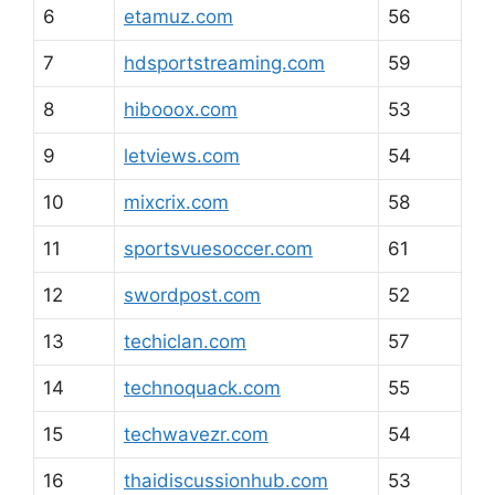
6
etamuz.com
56
7
hdsportstreaming.com
59
8
hibooox.com
53
9
letviews.com
54
10
mixcrix.com
58
11
sportsvuesoccer.com
61
12
swordpost.com
52
13
techiclan.com
57
14
technoquack.com
55
15
techwavezr.com
54
16
thaidiscussionhub.com
53