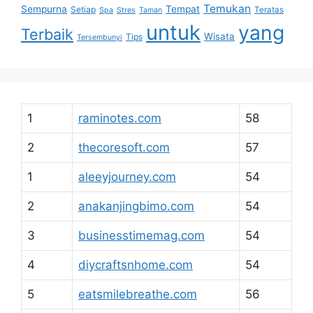
Temukan
Sempurna
Tempat
Setiap
Teratas
Spa
Stres
Taman
untuk
yang
Terbaik
Wisata
Tips
Tersembunyi
1
raminotes.com
58
2
thecoresoft.com
57
1
aleeyjourney.com
54
2
anakanjingbimo.com
54
3
businesstimemag.com
54
4
diycraftsnhome.com
54
5
eatsmilebreathe.com
56