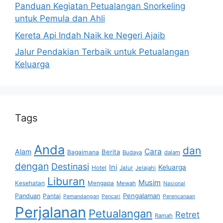
Panduan Kegiatan Petualangan Snorkeling
untuk Pemula dan Ahli
Kereta Api Indah Naik ke Negeri Ajaib
Jalur Pendakian Terbaik untuk Petualangan
Keluarga
Tags
Anda
dan
Cara
Alam
Berita
Bagaimana
Budaya
dalam
dengan
Destinasi
Ini
Keluarga
Hotel
Jalur
Jelajahi
Liburan
Musim
Kesehatan
Mengapa
Mewah
Nasional
Pengalaman
Panduan
Pantai
Pemandangan
Pencari
Perencanaan
Perjalanan
Petualangan
Retret
Ramah