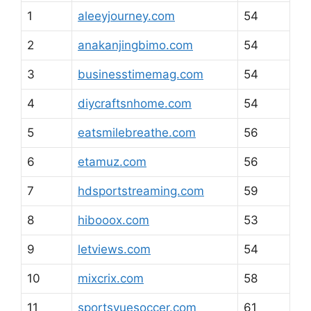
1
aleeyjourney.com
54
2
anakanjingbimo.com
54
3
businesstimemag.com
54
4
diycraftsnhome.com
54
5
eatsmilebreathe.com
56
6
etamuz.com
56
7
hdsportstreaming.com
59
8
hibooox.com
53
9
letviews.com
54
10
mixcrix.com
58
11
sportsvuesoccer.com
61