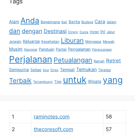
Tags
Anda
Cara
Alam
Berita
Bagaimana
Budaya
dalam
Bali
dan
dengan
Destinasi
Ini
Hotel
Jalur
Dingin
Dunia
Liburan
Keluarga
Jelajahi
Kesehatan
Mengapa
Mewah
Musim
Pengalaman
Panduan
Pantai
Nasional
Perencanaan
Perjalanan
Petualangan
Retret
Ramah
Temukan
Sempurna
Tempat
Setiap
Teratas
Spa
Stres
untuk
yang
Terbaik
Wisata
Tips
Tersembunyi
1
raminotes.com
58
2
thecoresoft.com
57