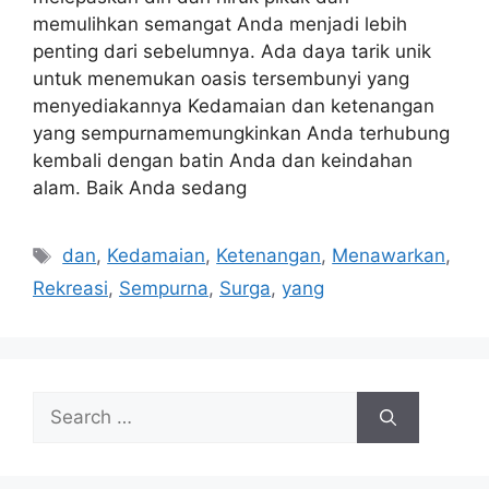
memulihkan semangat Anda menjadi lebih
penting dari sebelumnya. Ada daya tarik unik
untuk menemukan oasis tersembunyi yang
menyediakannya Kedamaian dan ketenangan
yang sempurnamemungkinkan Anda terhubung
kembali dengan batin Anda dan keindahan
alam. Baik Anda sedang
Tags
dan
,
Kedamaian
,
Ketenangan
,
Menawarkan
,
Rekreasi
,
Sempurna
,
Surga
,
yang
Search
for: