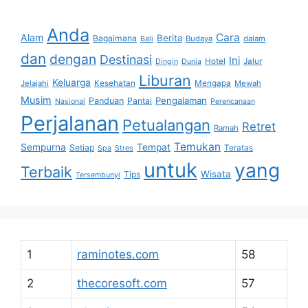
Anda
Cara
Alam
Berita
Bagaimana
Budaya
dalam
Bali
dan
dengan
Destinasi
Ini
Hotel
Jalur
Dingin
Dunia
Liburan
Keluarga
Jelajahi
Kesehatan
Mengapa
Mewah
Musim
Pengalaman
Panduan
Pantai
Nasional
Perencanaan
Perjalanan
Petualangan
Retret
Ramah
Temukan
Sempurna
Tempat
Setiap
Teratas
Spa
Stres
untuk
yang
Terbaik
Wisata
Tips
Tersembunyi
1
raminotes.com
58
2
thecoresoft.com
57