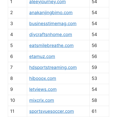
1
aleeyjourney.com
54
2
anakanjingbimo.com
54
3
businesstimemag.com
54
4
diycraftsnhome.com
54
5
eatsmilebreathe.com
56
6
etamuz.com
56
7
hdsportstreaming.com
59
8
hibooox.com
53
9
letviews.com
54
10
mixcrix.com
58
11
sportsvuesoccer.com
61