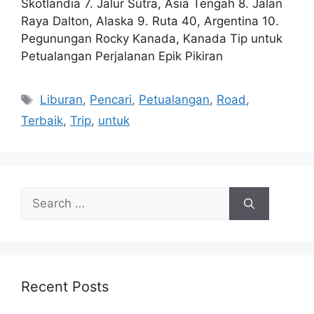
Skotlandia 7. Jalur Sutra, Asia Tengah 8. Jalan
Raya Dalton, Alaska 9. Ruta 40, Argentina 10.
Pegunungan Rocky Kanada, Kanada Tip untuk
Petualangan Perjalanan Epik Pikiran
Tags
Liburan
,
Pencari
,
Petualangan
,
Road
,
Terbaik
,
Trip
,
untuk
Search
for:
Recent Posts