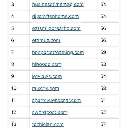
3
businesstimemag.com
54
4
diycraftsnhome.com
54
5
eatsmilebreathe.com
56
6
etamuz.com
56
7
hdsportstreaming.com
59
8
hibooox.com
53
9
letviews.com
54
10
mixcrix.com
58
11
sportsvuesoccer.com
61
12
swordpost.com
52
13
techiclan.com
57