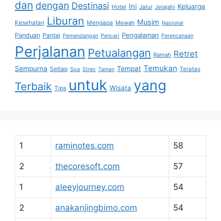
dan
dengan
Destinasi
Ini
Keluarga
Hotel
Jalur
Jelajahi
Liburan
Musim
Kesehatan
Mengapa
Mewah
Nasional
Pengalaman
Panduan
Pantai
Pemandangan
Pencari
Perencanaan
Perjalanan
Petualangan
Retret
Ramah
Temukan
Sempurna
Tempat
Setiap
Teratas
Spa
Stres
Taman
untuk
yang
Terbaik
Wisata
Tips
1
raminotes.com
58
2
thecoresoft.com
57
1
aleeyjourney.com
54
2
anakanjingbimo.com
54