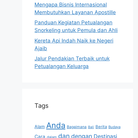
Mengapa Bisnis Internasional
Membutuhkan Layanan Apostille
Panduan Kegiatan Petualangan
Snorkeling untuk Pemula dan Ahli
Kereta Api Indah Naik ke Negeri
Ajaib
Jalur Pendakian Terbaik untuk
Petualangan Keluarga
Tags
Anda
Alam
Berita
Bagaimana
Budaya
Bali
dan
dengan
Destinasi
Cara
dalam