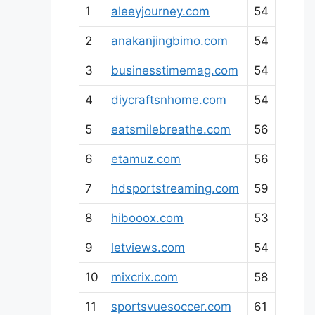
1
aleeyjourney.com
54
2
anakanjingbimo.com
54
3
businesstimemag.com
54
4
diycraftsnhome.com
54
5
eatsmilebreathe.com
56
6
etamuz.com
56
7
hdsportstreaming.com
59
8
hibooox.com
53
9
letviews.com
54
10
mixcrix.com
58
11
sportsvuesoccer.com
61