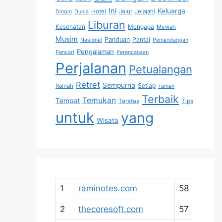
Ini
Keluarga
Hotel
Jalur
Jelajahi
Dingin
Dunia
Liburan
Kesehatan
Mengapa
Mewah
Musim
Panduan
Pantai
Nasional
Pemandangan
Pengalaman
Pencari
Perencanaan
Perjalanan
Petualangan
Retret
Sempurna
Setiap
Ramah
Taman
Terbaik
Temukan
Tempat
Tips
Teratas
untuk
yang
Wisata
1
raminotes.com
58
2
thecoresoft.com
57