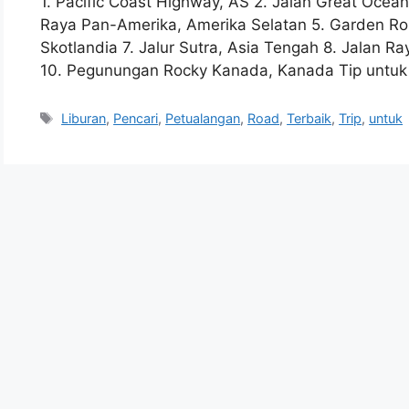
1. Pacific Coast Highway, AS 2. Jalan Great Ocean,
Raya Pan-Amerika, Amerika Selatan 5. Garden Rout
Skotlandia 7. Jalur Sutra, Asia Tengah 8. Jalan Ra
10. Pegunungan Rocky Kanada, Kanada Tip untuk P
Tags
Liburan
,
Pencari
,
Petualangan
,
Road
,
Terbaik
,
Trip
,
untuk