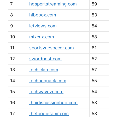
7
hdsportstreaming.com
59
8
hibooox.com
53
9
letviews.com
54
10
mixcrix.com
58
11
sportsvuesoccer.com
61
12
swordpost.com
52
13
techiclan.com
57
14
technoquack.com
55
15
techwavezr.com
54
16
thaidiscussionhub.com
53
17
thefoodietahir.com
53