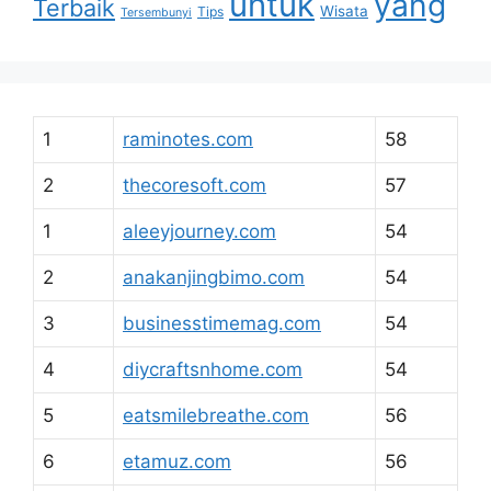
untuk
yang
Terbaik
Wisata
Tips
Tersembunyi
1
raminotes.com
58
2
thecoresoft.com
57
1
aleeyjourney.com
54
2
anakanjingbimo.com
54
3
businesstimemag.com
54
4
diycraftsnhome.com
54
5
eatsmilebreathe.com
56
6
etamuz.com
56