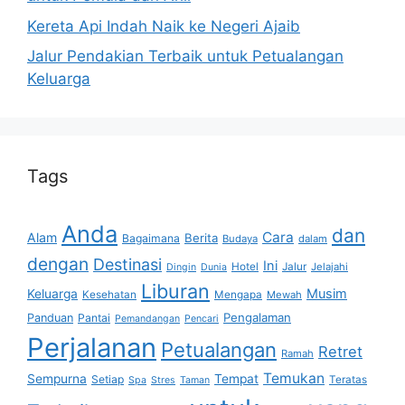
Kereta Api Indah Naik ke Negeri Ajaib
Jalur Pendakian Terbaik untuk Petualangan
Keluarga
Tags
Anda
dan
Cara
Alam
Berita
Bagaimana
Budaya
dalam
dengan
Destinasi
Ini
Hotel
Jalur
Jelajahi
Dingin
Dunia
Liburan
Musim
Keluarga
Kesehatan
Mengapa
Mewah
Pengalaman
Panduan
Pantai
Pemandangan
Pencari
Perjalanan
Petualangan
Retret
Ramah
Temukan
Sempurna
Tempat
Setiap
Teratas
Spa
Stres
Taman