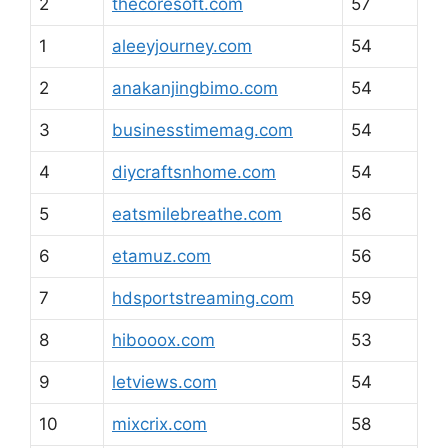
2
thecoresoft.com
57
1
aleeyjourney.com
54
2
anakanjingbimo.com
54
3
businesstimemag.com
54
4
diycraftsnhome.com
54
5
eatsmilebreathe.com
56
6
etamuz.com
56
7
hdsportstreaming.com
59
8
hibooox.com
53
9
letviews.com
54
10
mixcrix.com
58