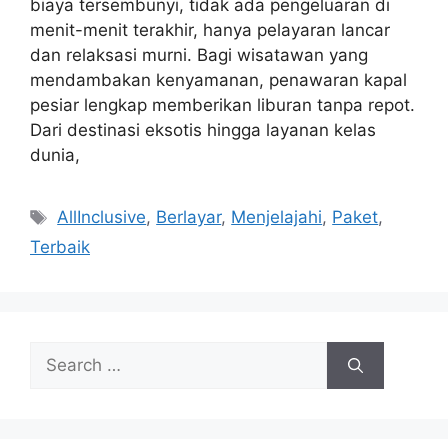
biaya tersembunyi, tidak ada pengeluaran di
menit-menit terakhir, hanya pelayaran lancar
dan relaksasi murni. Bagi wisatawan yang
mendambakan kenyamanan, penawaran kapal
pesiar lengkap memberikan liburan tanpa repot.
Dari destinasi eksotis hingga layanan kelas
dunia,
Tags
AllInclusive
,
Berlayar
,
Menjelajahi
,
Paket
,
Terbaik
Search
for: