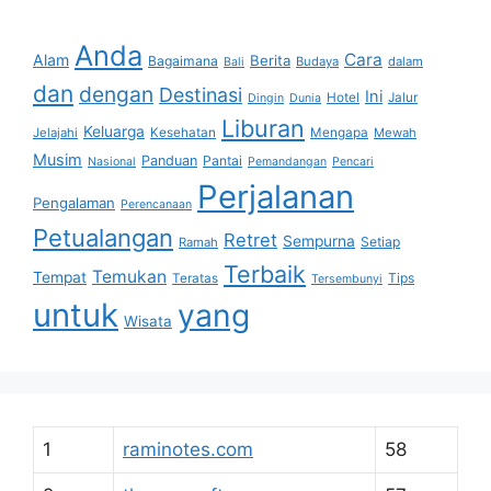
Anda
Cara
Alam
Berita
Bagaimana
Budaya
dalam
Bali
dan
dengan
Destinasi
Ini
Hotel
Jalur
Dingin
Dunia
Liburan
Keluarga
Jelajahi
Kesehatan
Mengapa
Mewah
Musim
Panduan
Pantai
Nasional
Pemandangan
Pencari
Perjalanan
Pengalaman
Perencanaan
Petualangan
Retret
Sempurna
Setiap
Ramah
Terbaik
Temukan
Tempat
Tips
Teratas
Tersembunyi
untuk
yang
Wisata
1
raminotes.com
58