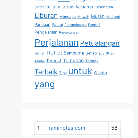
Ini
Keluarga
Hotel
Jalur
Jelajahi
Kesehatan
Liburan
Musim
Mengapa
Mewah
Nasional
Panduan
Pantai
Pemandangan
Pencari
Pengalaman
Perencanaan
Perjalanan
Petualangan
Retret
Sempurna
Setiap
Ramah
Spa
Stres
Temukan
Tempat
Teratas
Taman
untuk
Terbaik
Wisata
Tips
yang
1
raminotes.com
58