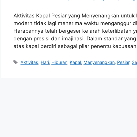
Aktivitas Kapal Pesiar yang Menyenangkan untuk
modern tidak lagi menerima waktu menganggur di
Harapannya telah bergeser ke arah keterlibatan y
dengan presisi dan imajinasi. Dalam standar yang
atas kapal berdiri sebagai pilar penentu kepuasan
Tags
Aktivitas
,
Hari
,
Hiburan
,
Kapal
,
Menyenangkan
,
Pesiar
,
Se