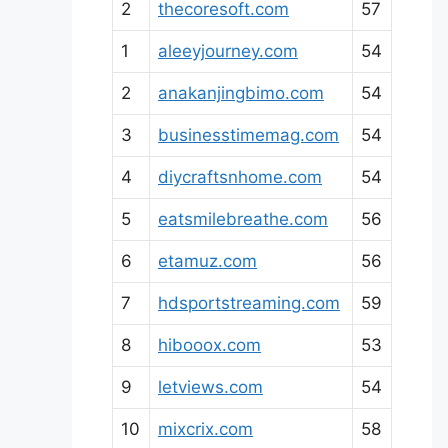
2
thecoresoft.com
57
1
aleeyjourney.com
54
2
anakanjingbimo.com
54
3
businesstimemag.com
54
4
diycraftsnhome.com
54
5
eatsmilebreathe.com
56
6
etamuz.com
56
7
hdsportstreaming.com
59
8
hibooox.com
53
9
letviews.com
54
10
mixcrix.com
58