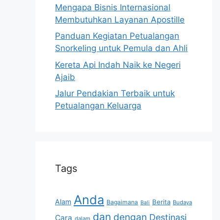
Mengapa Bisnis Internasional
Membutuhkan Layanan Apostille
Panduan Kegiatan Petualangan
Snorkeling untuk Pemula dan Ahli
Kereta Api Indah Naik ke Negeri
Ajaib
Jalur Pendakian Terbaik untuk
Petualangan Keluarga
Tags
Anda
Alam
Berita
Bagaimana
Budaya
Bali
dan
dengan
Destinasi
Cara
dalam