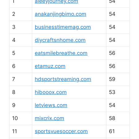
1
aleeyjourney.com
54
2
anakanjingbimo.com
54
3
businesstimemag.com
54
4
diycraftsnhome.com
54
5
eatsmilebreathe.com
56
6
etamuz.com
56
7
hdsportstreaming.com
59
8
hibooox.com
53
9
letviews.com
54
10
mixcrix.com
58
11
sportsvuesoccer.com
61