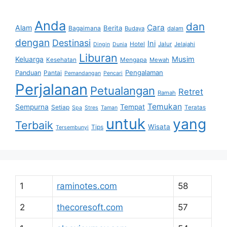
Anda
dan
Cara
Alam
Berita
Bagaimana
Budaya
dalam
dengan
Destinasi
Ini
Hotel
Jalur
Jelajahi
Dingin
Dunia
Liburan
Musim
Keluarga
Kesehatan
Mengapa
Mewah
Pengalaman
Panduan
Pantai
Pemandangan
Pencari
Perjalanan
Petualangan
Retret
Ramah
Temukan
Sempurna
Tempat
Setiap
Teratas
Spa
Stres
Taman
untuk
yang
Terbaik
Wisata
Tips
Tersembunyi
1
raminotes.com
58
2
thecoresoft.com
57