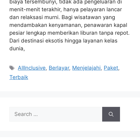
biaya tersembunyi, tidak ada pengeluaran di
menit-menit terakhir, hanya pelayaran lancar
dan relaksasi murni. Bagi wisatawan yang
mendambakan kenyamanan, penawaran kapal
pesiar lengkap memberikan liburan tanpa repot.
Dari destinasi eksotis hingga layanan kelas
dunia,
Tags
AllInclusive
,
Berlayar
,
Menjelajahi
,
Paket
,
Terbaik
Search
for: