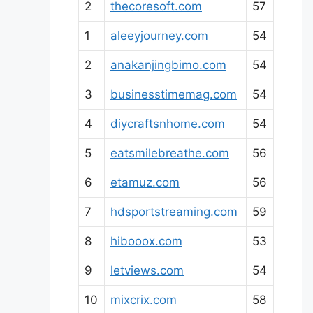
2
thecoresoft.com
57
1
aleeyjourney.com
54
2
anakanjingbimo.com
54
3
businesstimemag.com
54
4
diycraftsnhome.com
54
5
eatsmilebreathe.com
56
6
etamuz.com
56
7
hdsportstreaming.com
59
8
hibooox.com
53
9
letviews.com
54
10
mixcrix.com
58