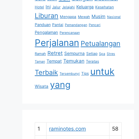
Ini
Keluarga
Hotel
Jalur
Jelajahi
Kesehatan
Liburan
Musim
Mengapa
Mewah
Nasional
Panduan
Pantai
Pemandangan
Pencari
Pengalaman
Perencanaan
Perjalanan
Petualangan
Retret
Sempurna
Setiap
Ramah
Spa
Stres
Temukan
Tempat
Teratas
Taman
untuk
Terbaik
Tips
Tersembunyi
yang
Wisata
1
raminotes.com
58