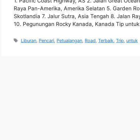
1. Pacific Coast Highway, AS 2. Jalan Great Ocean,
Raya Pan-Amerika, Amerika Selatan 5. Garden Rout
Skotlandia 7. Jalur Sutra, Asia Tengah 8. Jalan Ra
10. Pegunungan Rocky Kanada, Kanada Tip untuk P
Tags
Liburan
,
Pencari
,
Petualangan
,
Road
,
Terbaik
,
Trip
,
untuk