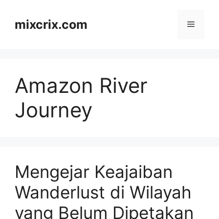
Skip
to
mixcrix.com
Menu
content
Amazon River
Journey
Mengejar Keajaiban
Wanderlust di Wilayah
yang Belum Dipetakan