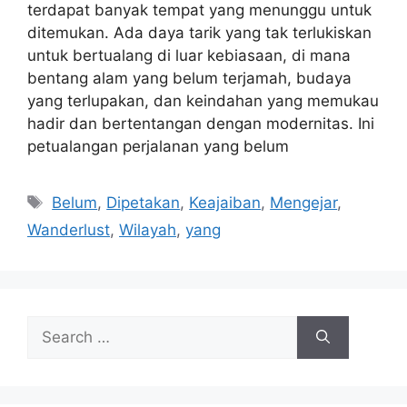
terdapat banyak tempat yang menunggu untuk
ditemukan. Ada daya tarik yang tak terlukiskan
untuk bertualang di luar kebiasaan, di mana
bentang alam yang belum terjamah, budaya
yang terlupakan, dan keindahan yang memukau
hadir dan bertentangan dengan modernitas. Ini
petualangan perjalanan yang belum
Tags
Belum
,
Dipetakan
,
Keajaiban
,
Mengejar
,
Wanderlust
,
Wilayah
,
yang
Search
for: