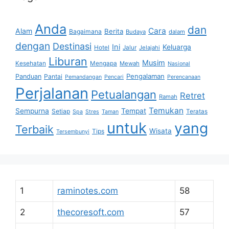
Anda
dan
Cara
Alam
Berita
Bagaimana
Budaya
dalam
dengan
Destinasi
Ini
Keluarga
Hotel
Jalur
Jelajahi
Liburan
Musim
Kesehatan
Mengapa
Mewah
Nasional
Pengalaman
Panduan
Pantai
Pemandangan
Pencari
Perencanaan
Perjalanan
Petualangan
Retret
Ramah
Temukan
Sempurna
Tempat
Setiap
Teratas
Spa
Stres
Taman
untuk
yang
Terbaik
Wisata
Tips
Tersembunyi
1
raminotes.com
58
2
thecoresoft.com
57