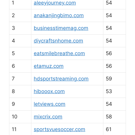
1
aleeyjourney.com
54
2
anakanjingbimo.com
54
3
businesstimemag.com
54
4
diycraftsnhome.com
54
5
eatsmilebreathe.com
56
6
etamuz.com
56
7
hdsportstreaming.com
59
8
hibooox.com
53
9
letviews.com
54
10
mixcrix.com
58
11
sportsvuesoccer.com
61