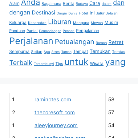
Anda
dan
Cara
Alam
Berita
Bagaimana
Budaya
dalam
dengan
Destinasi
Ini
Hotel
Jalur
Jelajahi
Dingin
Dunia
Liburan
Musim
Keluarga
Kesehatan
Mengapa
Mewah
Pengalaman
Panduan
Pantai
Pemandangan
Pencari
Perjalanan
Petualangan
Retret
Ramah
Temukan
Sempurna
Tempat
Setiap
Teratas
Spa
Stres
Taman
untuk
yang
Terbaik
Wisata
Tips
Tersembunyi
1
raminotes.com
58
2
thecoresoft.com
57
1
aleeyjourney.com
54