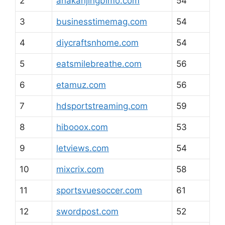
2
anakanjingbimo.com
54
3
businesstimemag.com
54
4
diycraftsnhome.com
54
5
eatsmilebreathe.com
56
6
etamuz.com
56
7
hdsportstreaming.com
59
8
hibooox.com
53
9
letviews.com
54
10
mixcrix.com
58
11
sportsvuesoccer.com
61
12
swordpost.com
52