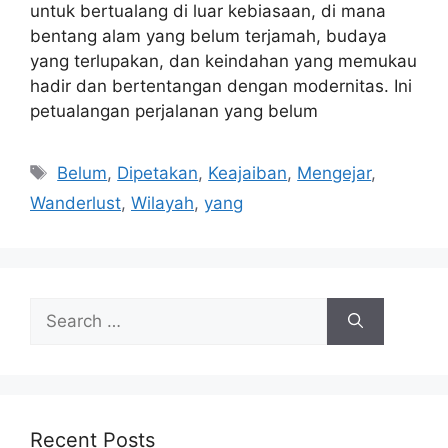
untuk bertualang di luar kebiasaan, di mana
bentang alam yang belum terjamah, budaya
yang terlupakan, dan keindahan yang memukau
hadir dan bertentangan dengan modernitas. Ini
petualangan perjalanan yang belum
Tags
Belum
,
Dipetakan
,
Keajaiban
,
Mengejar
,
Wanderlust
,
Wilayah
,
yang
Search
for:
Recent Posts