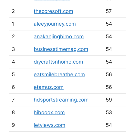
2
thecoresoft.com
57
1
aleeyjourney.com
54
2
anakanjingbimo.com
54
3
businesstimemag.com
54
4
diycraftsnhome.com
54
5
eatsmilebreathe.com
56
6
etamuz.com
56
7
hdsportstreaming.com
59
8
hibooox.com
53
9
letviews.com
54