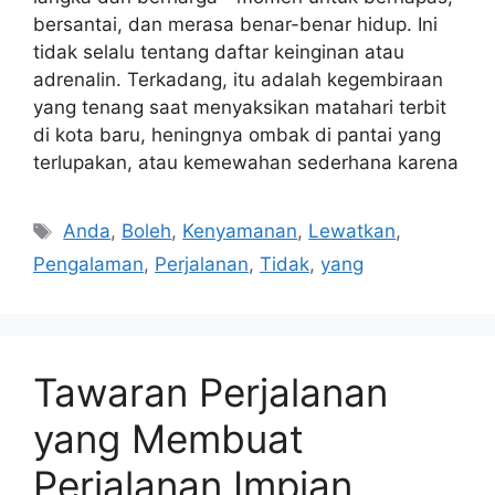
bersantai, dan merasa benar-benar hidup. Ini
tidak selalu tentang daftar keinginan atau
adrenalin. Terkadang, itu adalah kegembiraan
yang tenang saat menyaksikan matahari terbit
di kota baru, heningnya ombak di pantai yang
terlupakan, atau kemewahan sederhana karena
Tags
Anda
,
Boleh
,
Kenyamanan
,
Lewatkan
,
Pengalaman
,
Perjalanan
,
Tidak
,
yang
Tawaran Perjalanan
yang Membuat
Perjalanan Impian