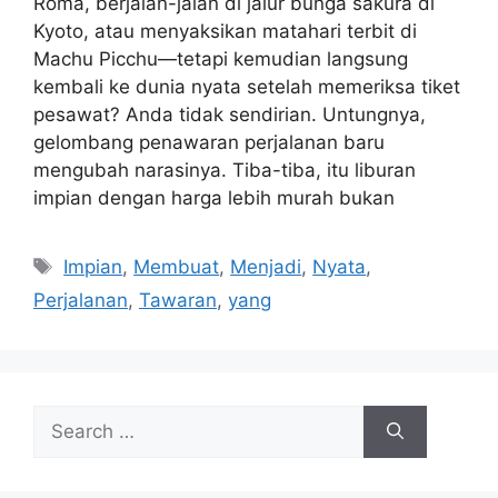
Roma, berjalan-jalan di jalur bunga sakura di
Kyoto, atau menyaksikan matahari terbit di
Machu Picchu—tetapi kemudian langsung
kembali ke dunia nyata setelah memeriksa tiket
pesawat? Anda tidak sendirian. Untungnya,
gelombang penawaran perjalanan baru
mengubah narasinya. Tiba-tiba, itu liburan
impian dengan harga lebih murah bukan
Tags
Impian
,
Membuat
,
Menjadi
,
Nyata
,
Perjalanan
,
Tawaran
,
yang
Search
for: