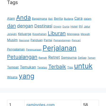
Tags
Anda
Cara
Alam
Berita
Bagaimana
Budaya
dalam
Bali
dan
dengan
Destinasi
Ini
Hotel
Jalur
Dingin
Dunia
Liburan
Keluarga
Jelajahi
Kesehatan
Mengapa
Mewah
Musim
Panduan
Pantai
Nasional
Pemandangan
Pencari
Perjalanan
Pengalaman
Perencanaan
Petualangan
Retret
Sempurna
Setiap
Ramah
Taman
untuk
Terbaik
Temukan
Tempat
Tips
Teratas
yang
Wisata
1
raminotes.com
58