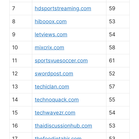
7
hdsportstreaming.com
59
8
hibooox.com
53
9
letviews.com
54
10
mixcrix.com
58
11
sportsvuesoccer.com
61
12
swordpost.com
52
13
techiclan.com
57
14
technoquack.com
55
15
techwavezr.com
54
16
thaidiscussionhub.com
53
17
thefoodietahir.com
53