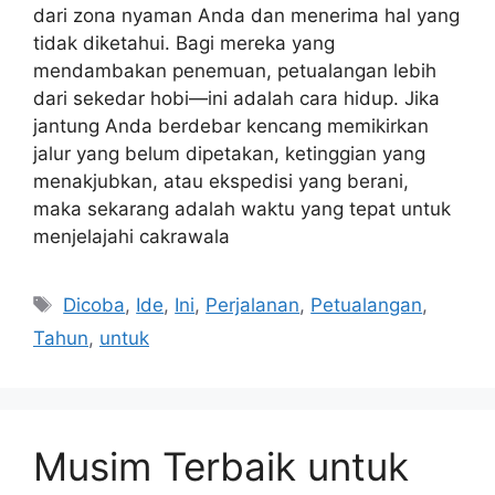
dari zona nyaman Anda dan menerima hal yang
tidak diketahui. Bagi mereka yang
mendambakan penemuan, petualangan lebih
dari sekedar hobi—ini adalah cara hidup. Jika
jantung Anda berdebar kencang memikirkan
jalur yang belum dipetakan, ketinggian yang
menakjubkan, atau ekspedisi yang berani,
maka sekarang adalah waktu yang tepat untuk
menjelajahi cakrawala
Tags
Dicoba
,
Ide
,
Ini
,
Perjalanan
,
Petualangan
,
Tahun
,
untuk
Musim Terbaik untuk