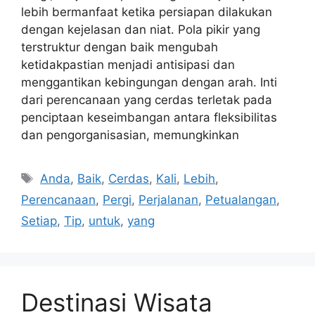
lebih bermanfaat ketika persiapan dilakukan
dengan kejelasan dan niat. Pola pikir yang
terstruktur dengan baik mengubah
ketidakpastian menjadi antisipasi dan
menggantikan kebingungan dengan arah. Inti
dari perencanaan yang cerdas terletak pada
penciptaan keseimbangan antara fleksibilitas
dan pengorganisasian, memungkinkan
Tags
Anda
,
Baik
,
Cerdas
,
Kali
,
Lebih
,
Perencanaan
,
Pergi
,
Perjalanan
,
Petualangan
,
Setiap
,
Tip
,
untuk
,
yang
Destinasi Wisata