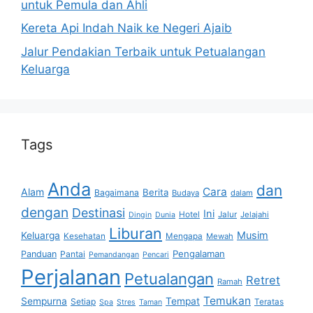
untuk Pemula dan Ahli
Kereta Api Indah Naik ke Negeri Ajaib
Jalur Pendakian Terbaik untuk Petualangan
Keluarga
Tags
Anda
dan
Cara
Alam
Berita
Bagaimana
Budaya
dalam
dengan
Destinasi
Ini
Hotel
Jalur
Jelajahi
Dingin
Dunia
Liburan
Musim
Keluarga
Kesehatan
Mengapa
Mewah
Pengalaman
Panduan
Pantai
Pemandangan
Pencari
Perjalanan
Petualangan
Retret
Ramah
Temukan
Sempurna
Tempat
Setiap
Teratas
Spa
Stres
Taman