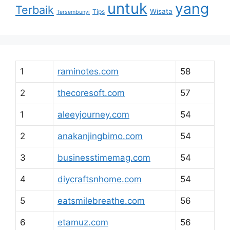
untuk
yang
Terbaik
Wisata
Tips
Tersembunyi
1
raminotes.com
58
2
thecoresoft.com
57
1
aleeyjourney.com
54
2
anakanjingbimo.com
54
3
businesstimemag.com
54
4
diycraftsnhome.com
54
5
eatsmilebreathe.com
56
6
etamuz.com
56