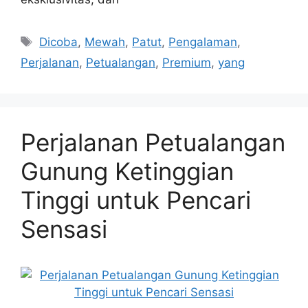
Tags
Dicoba
,
Mewah
,
Patut
,
Pengalaman
,
Perjalanan
,
Petualangan
,
Premium
,
yang
Perjalanan Petualangan
Gunung Ketinggian
Tinggi untuk Pencari
Sensasi