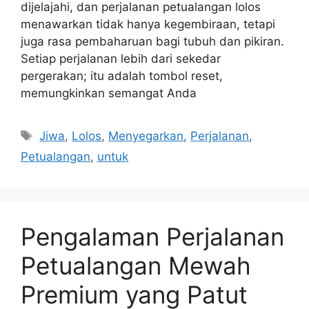
dijelajahi, dan perjalanan petualangan lolos
menawarkan tidak hanya kegembiraan, tetapi
juga rasa pembaharuan bagi tubuh dan pikiran.
Setiap perjalanan lebih dari sekedar
pergerakan; itu adalah tombol reset,
memungkinkan semangat Anda
Tags
Jiwa
,
Lolos
,
Menyegarkan
,
Perjalanan
,
Petualangan
,
untuk
Pengalaman Perjalanan
Petualangan Mewah
Premium yang Patut