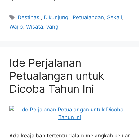
Tags
Destinasi
,
Dikunjungi
,
Petualangan
,
Sekali
,
Wajib
,
Wisata
,
yang
Ide Perjalanan
Petualangan untuk
Dicoba Tahun Ini
Ada keajaiban tertentu dalam melangkah keluar