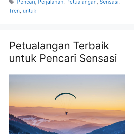
Tags
Pencari
,
Perjalanan
,
Petualangan
,
Sensasi
,
Tren
,
untuk
Petualangan Terbaik
untuk Pencari Sensasi