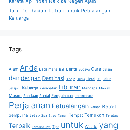
Kereta Api Indah Naik ke Negeri Ajaib
Jalur Pendakian Terbaik untuk Petualangan
Keluarga
Tags
Anda
Cara
Alam
Berita
Bagaimana
Budaya
dalam
Bali
dan
dengan
Destinasi
Ini
Hotel
Jalur
Dingin
Dunia
Liburan
Keluarga
Jelajahi
Kesehatan
Mengapa
Mewah
Musim
Pengalaman
Panduan
Pantai
Perencanaan
Perjalanan
Petualangan
Retret
Ramah
Temukan
Sempurna
Tempat
Setiap
Teratas
Spa
Stres
Taman
untuk
yang
Terbaik
Wisata
Tips
Tersembunyi