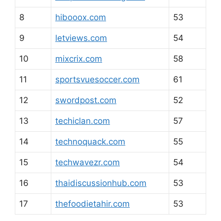
8
hibooox.com
53
9
letviews.com
54
10
mixcrix.com
58
11
sportsvuesoccer.com
61
12
swordpost.com
52
13
techiclan.com
57
14
technoquack.com
55
15
techwavezr.com
54
16
thaidiscussionhub.com
53
17
thefoodietahir.com
53