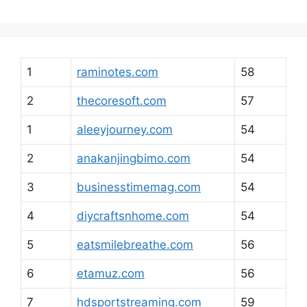
1
raminotes.com
58
2
thecoresoft.com
57
1
aleeyjourney.com
54
2
anakanjingbimo.com
54
3
businesstimemag.com
54
4
diycraftsnhome.com
54
5
eatsmilebreathe.com
56
6
etamuz.com
56
7
hdsportstreaming.com
59