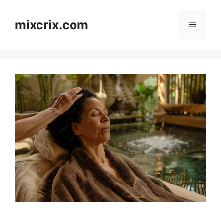
Skip
to
mixcrix.com
Menu
content