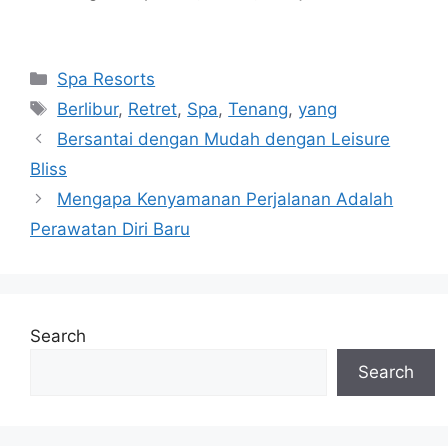
Navigasi
Categories
Spa Resorts
pos
Tags
Berlibur
,
Retret
,
Spa
,
Tenang
,
yang
Bersantai dengan Mudah dengan Leisure
Bliss
Mengapa Kenyamanan Perjalanan Adalah
Perawatan Diri Baru
Search
Search