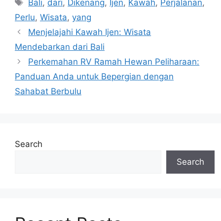
Tags
Bali
,
dari
,
Dikenang
,
Ijen
,
Kawah
,
Perjalanan
,
Perlu
,
Wisata
,
yang
Menjelajahi Kawah Ijen: Wisata
Mendebarkan dari Bali
Perkemahan RV Ramah Hewan Peliharaan:
Panduan Anda untuk Bepergian dengan
Sahabat Berbulu
Search
Search