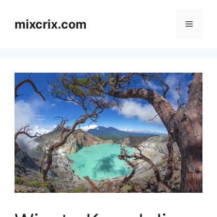
Skip
to
mixcrix.com
Menu
content