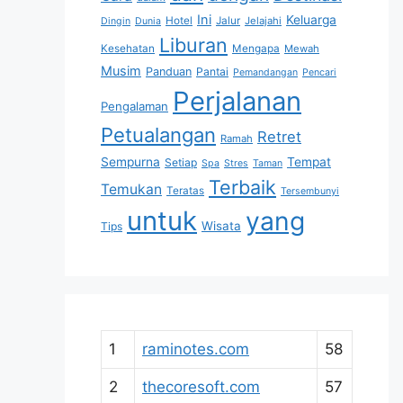
Ini
Keluarga
Hotel
Jalur
Jelajahi
Dingin
Dunia
Liburan
Kesehatan
Mengapa
Mewah
Musim
Panduan
Pantai
Pemandangan
Pencari
Perjalanan
Pengalaman
Petualangan
Retret
Ramah
Sempurna
Tempat
Setiap
Spa
Stres
Taman
Terbaik
Temukan
Teratas
Tersembunyi
untuk
yang
Wisata
Tips
1
raminotes.com
58
2
thecoresoft.com
57