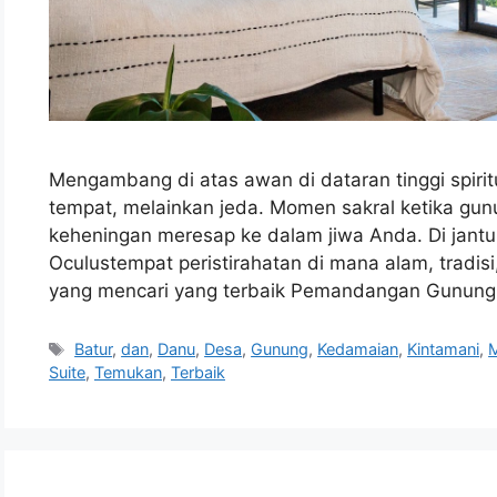
Mengambang di atas awan di dataran tinggi spirit
tempat, melainkan jeda. Momen sakral ketika gun
keheningan meresap ke dalam jiwa Anda. Di jantu
Oculustempat peristirahatan di mana alam, tradi
yang mencari yang terbaik Pemandangan Gunung 
Tags
Batur
,
dan
,
Danu
,
Desa
,
Gunung
,
Kedamaian
,
Kintamani
,
M
Suite
,
Temukan
,
Terbaik