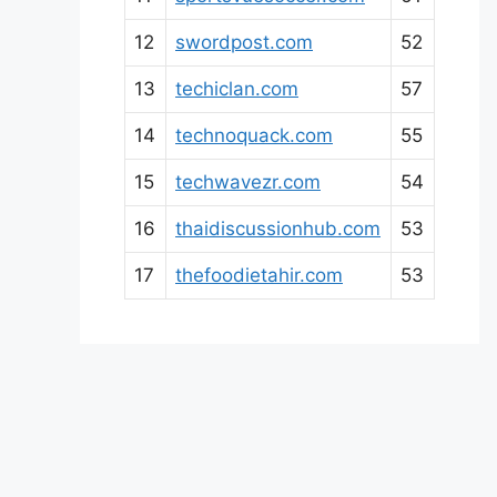
12
swordpost.com
52
13
techiclan.com
57
14
technoquack.com
55
15
techwavezr.com
54
16
thaidiscussionhub.com
53
17
thefoodietahir.com
53