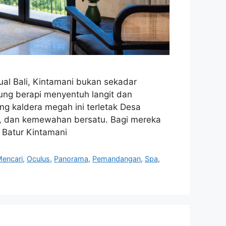
ual Bali, Kintamani bukan sekadar
ung berapi menyentuh langit dan
ng kaldera megah ini terletak Desa
si, dan kemewahan bersatu. Bagi mereka
Batur Kintamani
encari
,
Oculus
,
Panorama
,
Pemandangan
,
Spa
,