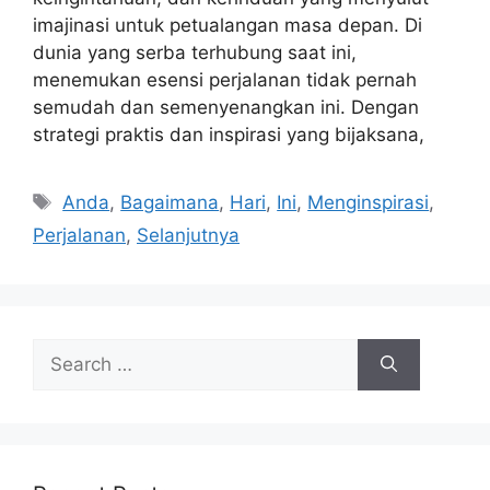
imajinasi untuk petualangan masa depan. Di
dunia yang serba terhubung saat ini,
menemukan esensi perjalanan tidak pernah
semudah dan semenyenangkan ini. Dengan
strategi praktis dan inspirasi yang bijaksana,
Tags
Anda
,
Bagaimana
,
Hari
,
Ini
,
Menginspirasi
,
Perjalanan
,
Selanjutnya
Search
for: