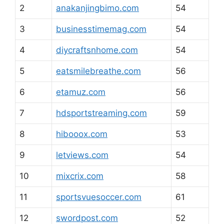
2
anakanjingbimo.com
54
3
businesstimemag.com
54
4
diycraftsnhome.com
54
5
eatsmilebreathe.com
56
6
etamuz.com
56
7
hdsportstreaming.com
59
8
hibooox.com
53
9
letviews.com
54
10
mixcrix.com
58
11
sportsvuesoccer.com
61
12
swordpost.com
52