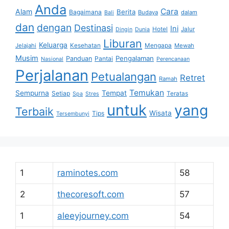
Anda
Cara
Alam
Berita
Bagaimana
Budaya
dalam
Bali
dan
dengan
Destinasi
Ini
Hotel
Jalur
Dingin
Dunia
Liburan
Keluarga
Jelajahi
Kesehatan
Mengapa
Mewah
Musim
Pengalaman
Panduan
Pantai
Nasional
Perencanaan
Perjalanan
Petualangan
Retret
Ramah
Temukan
Sempurna
Tempat
Setiap
Teratas
Spa
Stres
untuk
yang
Terbaik
Wisata
Tips
Tersembunyi
1
raminotes.com
58
2
thecoresoft.com
57
1
aleeyjourney.com
54