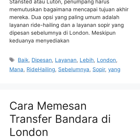
Stansted atau Luton, penumpang harus
memutuskan bagaimana mencapai tujuan akhir
mereka. Dua opsi yang paling umum adalah
layanan ride-hailing dan a layanan sopir yang
dipesan sebelumnya di London. Meskipun
keduanya menyediakan
Tags
Baik
,
Dipesan
,
Layanan
,
Lebih
,
London
,
Mana
,
RideHailing
,
Sebelumnya
,
Sopir
,
yang
Cara Memesan
Transfer Bandara di
London