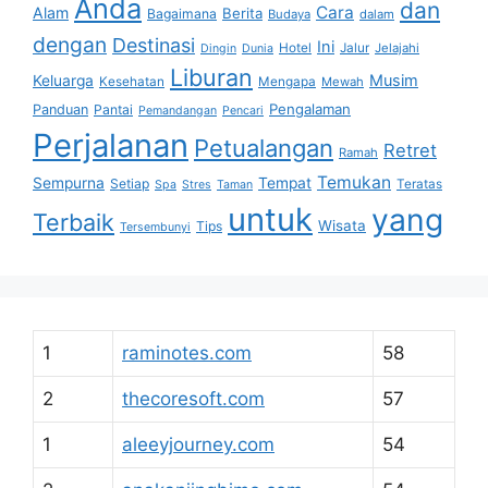
Anda
dan
Cara
Alam
Berita
Bagaimana
Budaya
dalam
dengan
Destinasi
Ini
Hotel
Jalur
Jelajahi
Dingin
Dunia
Liburan
Musim
Keluarga
Kesehatan
Mengapa
Mewah
Pengalaman
Panduan
Pantai
Pemandangan
Pencari
Perjalanan
Petualangan
Retret
Ramah
Temukan
Sempurna
Tempat
Setiap
Teratas
Spa
Stres
Taman
untuk
yang
Terbaik
Wisata
Tips
Tersembunyi
1
raminotes.com
58
2
thecoresoft.com
57
1
aleeyjourney.com
54