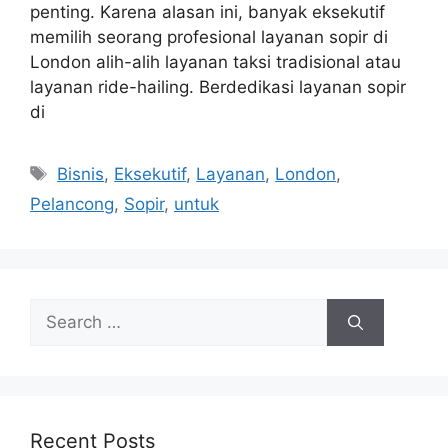
penting. Karena alasan ini, banyak eksekutif
memilih seorang profesional layanan sopir di
London alih-alih layanan taksi tradisional atau
layanan ride-hailing. Berdedikasi layanan sopir
di
Tags
Bisnis
,
Eksekutif
,
Layanan
,
London
,
Pelancong
,
Sopir
,
untuk
Search
for:
Recent Posts