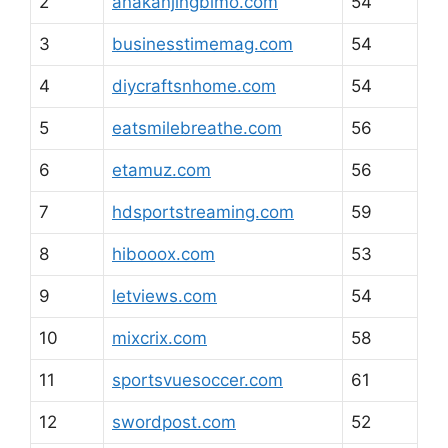
2
anakanjingbimo.com
54
3
businesstimemag.com
54
4
diycraftsnhome.com
54
5
eatsmilebreathe.com
56
6
etamuz.com
56
7
hdsportstreaming.com
59
8
hibooox.com
53
9
letviews.com
54
10
mixcrix.com
58
11
sportsvuesoccer.com
61
12
swordpost.com
52