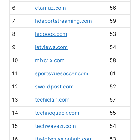
6
etamuz.com
56
7
hdsportstreaming.com
59
8
hibooox.com
53
9
letviews.com
54
10
mixcrix.com
58
11
sportsvuesoccer.com
61
12
swordpost.com
52
13
techiclan.com
57
14
technoquack.com
55
15
techwavezr.com
54
16
thaidiscussionhub.com
53