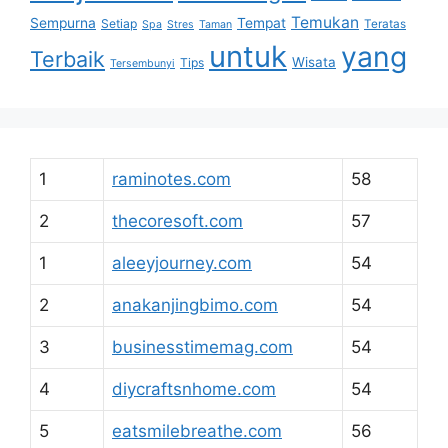
Temukan
Sempurna
Tempat
Setiap
Teratas
Spa
Stres
Taman
untuk
yang
Terbaik
Wisata
Tips
Tersembunyi
1
raminotes.com
58
2
thecoresoft.com
57
1
aleeyjourney.com
54
2
anakanjingbimo.com
54
3
businesstimemag.com
54
4
diycraftsnhome.com
54
5
eatsmilebreathe.com
56