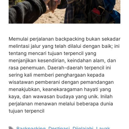
Memulai perjalanan backpacking bukan sekadar
melintasi jalur yang telah dilalui dengan baik; ini
tentang mencari tujuan terpencil yang
menjanjikan kesendirian, keindahan alam, dan
rasa penemuan. Daerah-daerah terpencil ini
sering kali memberi penghargaan kepada
wisatawan pemberani dengan pemandangan
menakjubkan, keanekaragaman hayati yang
kaya, dan wawasan budaya yang unik. Inilah
perjalanan menawan melalui beberapa dunia
tujuan terpencil
Tags
Backpacking
,
Destinasi
,
Dijelajahi
,
Layak
,