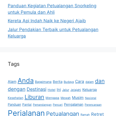
Panduan Kegiatan Petualangan Snorkeling
untuk Pemula dan Ahli
Kereta Api Indah Naik ke Negeri Ajaib
Jalur Pendakian Terbaik untuk Petualangan
Keluarga
Tags
Anda
dan
Cara
Alam
Berita
Bagaimana
Budaya
dalam
dengan
Destinasi
Ini
Keluarga
Hotel
Jalur
Jelajahi
Liburan
Musim
Kesehatan
Mengapa
Mewah
Nasional
Pengalaman
Panduan
Pantai
Pemandangan
Pencari
Perencanaan
Perjalanan
Petualangan
Retret
Ramah