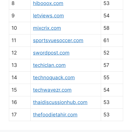
8
hibooox.com
53
9
letviews.com
54
10
mixcrix.com
58
11
sportsvuesoccer.com
61
12
swordpost.com
52
13
techiclan.com
57
14
technoquack.com
55
15
techwavezr.com
54
16
thaidiscussionhub.com
53
17
thefoodietahir.com
53