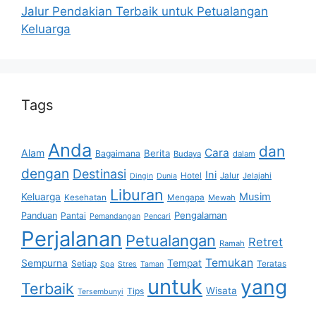
Jalur Pendakian Terbaik untuk Petualangan
Keluarga
Tags
Anda
dan
Cara
Alam
Berita
Bagaimana
Budaya
dalam
dengan
Destinasi
Ini
Hotel
Jalur
Jelajahi
Dingin
Dunia
Liburan
Musim
Keluarga
Kesehatan
Mengapa
Mewah
Pengalaman
Panduan
Pantai
Pemandangan
Pencari
Perjalanan
Petualangan
Retret
Ramah
Temukan
Sempurna
Tempat
Setiap
Teratas
Spa
Stres
Taman
untuk
yang
Terbaik
Wisata
Tips
Tersembunyi