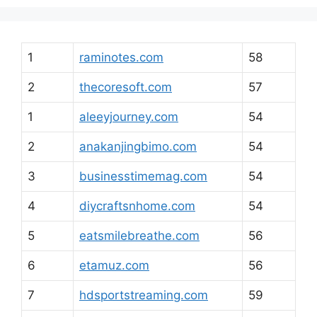
1
raminotes.com
58
2
thecoresoft.com
57
1
aleeyjourney.com
54
2
anakanjingbimo.com
54
3
businesstimemag.com
54
4
diycraftsnhome.com
54
5
eatsmilebreathe.com
56
6
etamuz.com
56
7
hdsportstreaming.com
59