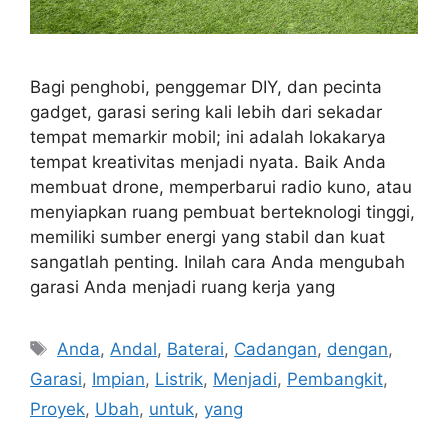
Bagi penghobi, penggemar DIY, dan pecinta
gadget, garasi sering kali lebih dari sekadar
tempat memarkir mobil; ini adalah lokakarya
tempat kreativitas menjadi nyata. Baik Anda
membuat drone, memperbarui radio kuno, atau
menyiapkan ruang pembuat berteknologi tinggi,
memiliki sumber energi yang stabil dan kuat
sangatlah penting. Inilah cara Anda mengubah
garasi Anda menjadi ruang kerja yang
Tags
Anda
,
Andal
,
Baterai
,
Cadangan
,
dengan
,
Garasi
,
Impian
,
Listrik
,
Menjadi
,
Pembangkit
,
Proyek
,
Ubah
,
untuk
,
yang