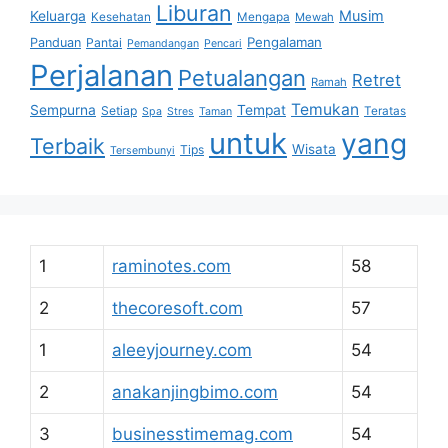
Liburan
Musim
Keluarga
Kesehatan
Mengapa
Mewah
Pengalaman
Panduan
Pantai
Pemandangan
Pencari
Perjalanan
Petualangan
Retret
Ramah
Temukan
Sempurna
Tempat
Setiap
Teratas
Spa
Stres
Taman
untuk
yang
Terbaik
Wisata
Tips
Tersembunyi
1
raminotes.com
58
2
thecoresoft.com
57
1
aleeyjourney.com
54
2
anakanjingbimo.com
54
3
businesstimemag.com
54