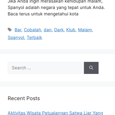
Jika Anda ingin merasakan kehidupan malam,
Spanyol adalah negara yang tepat untuk Anda.
Baca terus untuk mengetahui kota
Tags
Bar
,
Cobalah
,
dan
,
Dark
,
Klub
,
Malam
,
Spanyol
,
Terbaik
Search
for:
Recent Posts
Aktivitas Wisata Petualangan Satwa Liar Yang