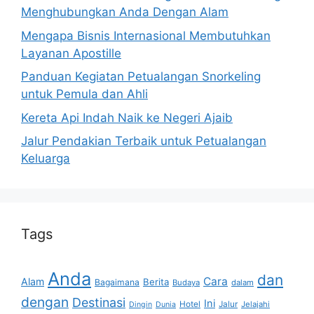
Menghubungkan Anda Dengan Alam
Mengapa Bisnis Internasional Membutuhkan
Layanan Apostille
Panduan Kegiatan Petualangan Snorkeling
untuk Pemula dan Ahli
Kereta Api Indah Naik ke Negeri Ajaib
Jalur Pendakian Terbaik untuk Petualangan
Keluarga
Tags
Anda
dan
Cara
Alam
Berita
Bagaimana
Budaya
dalam
dengan
Destinasi
Ini
Hotel
Jalur
Jelajahi
Dingin
Dunia