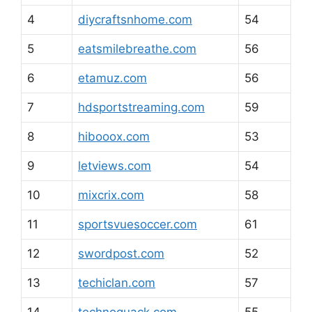
4
diycraftsnhome.com
54
5
eatsmilebreathe.com
56
6
etamuz.com
56
7
hdsportstreaming.com
59
8
hibooox.com
53
9
letviews.com
54
10
mixcrix.com
58
11
sportsvuesoccer.com
61
12
swordpost.com
52
13
techiclan.com
57