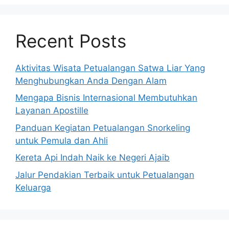
Recent Posts
Aktivitas Wisata Petualangan Satwa Liar Yang
Menghubungkan Anda Dengan Alam
Mengapa Bisnis Internasional Membutuhkan
Layanan Apostille
Panduan Kegiatan Petualangan Snorkeling
untuk Pemula dan Ahli
Kereta Api Indah Naik ke Negeri Ajaib
Jalur Pendakian Terbaik untuk Petualangan
Keluarga