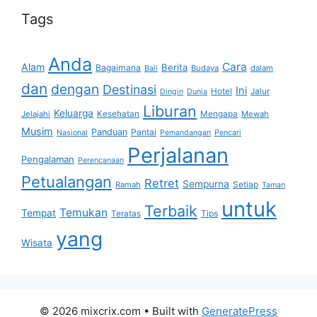
Tags
Anda
Cara
Alam
Berita
Bagaimana
Budaya
dalam
Bali
dan
dengan
Destinasi
Ini
Hotel
Jalur
Dingin
Dunia
Liburan
Keluarga
Jelajahi
Kesehatan
Mengapa
Mewah
Musim
Panduan
Pantai
Nasional
Pemandangan
Pencari
Perjalanan
Pengalaman
Perencanaan
Petualangan
Retret
Sempurna
Setiap
Ramah
Taman
untuk
Terbaik
Temukan
Tempat
Tips
Teratas
yang
Wisata
© 2026 mixcrix.com
• Built with
GeneratePress