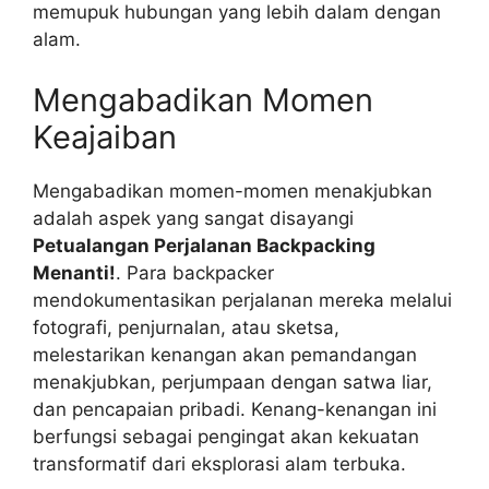
memupuk hubungan yang lebih dalam dengan
alam.
Mengabadikan Momen
Keajaiban
Mengabadikan momen-momen menakjubkan
adalah aspek yang sangat disayangi
Petualangan Perjalanan Backpacking
Menanti!
. Para backpacker
mendokumentasikan perjalanan mereka melalui
fotografi, penjurnalan, atau sketsa,
melestarikan kenangan akan pemandangan
menakjubkan, perjumpaan dengan satwa liar,
dan pencapaian pribadi. Kenang-kenangan ini
berfungsi sebagai pengingat akan kekuatan
transformatif dari eksplorasi alam terbuka.