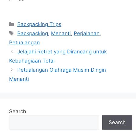
Navigasi
Categories
Backpacking Trips
pos
Tags
Backpacking
,
Menanti
,
Perjalanan
,
Petualangan
Jelajahi Retret yang Dirancang untuk
Kebahagiaan Total
Petualangan Olahraga Musim Dingin
Menanti
Search
Search