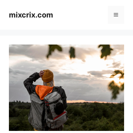
Skip
to
mixcrix.com
Menu
content