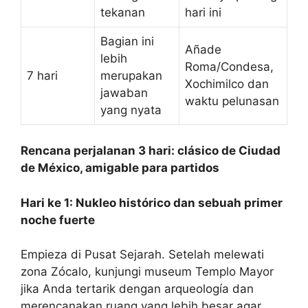
tekanan
hari ini
Bagian ini
Añade
lebih
Roma/Condesa,
7 hari
merupakan
Xochimilco dan
jawaban
waktu pelunasan
yang nyata
Rencana perjalanan 3 hari: clásico de Ciudad
de México, amigable para partidos
Hari ke 1: Nukleo histórico dan sebuah primer
noche fuerte
Empieza di Pusat Sejarah. Setelah melewati
zona Zócalo, kunjungi museum Templo Mayor
jika Anda tertarik dengan arqueología dan
merencanakan ruang yang lebih besar agar