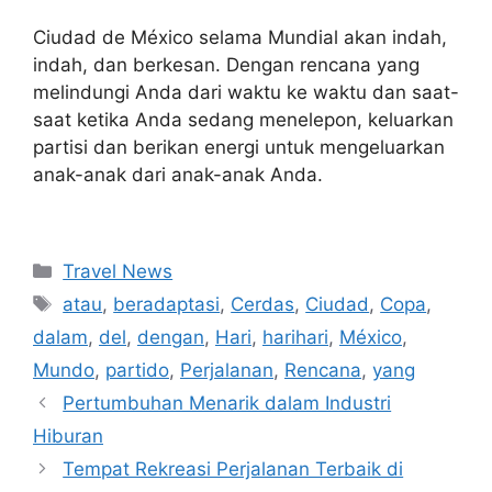
Ciudad de México selama Mundial akan indah,
indah, dan berkesan. Dengan rencana yang
melindungi Anda dari waktu ke waktu dan saat-
saat ketika Anda sedang menelepon, keluarkan
partisi dan berikan energi untuk mengeluarkan
anak-anak dari anak-anak Anda.
Navigasi
Categories
Travel News
pos
Tags
atau
,
beradaptasi
,
Cerdas
,
Ciudad
,
Copa
,
dalam
,
del
,
dengan
,
Hari
,
harihari
,
México
,
Mundo
,
partido
,
Perjalanan
,
Rencana
,
yang
Pertumbuhan Menarik dalam Industri
Hiburan
Tempat Rekreasi Perjalanan Terbaik di