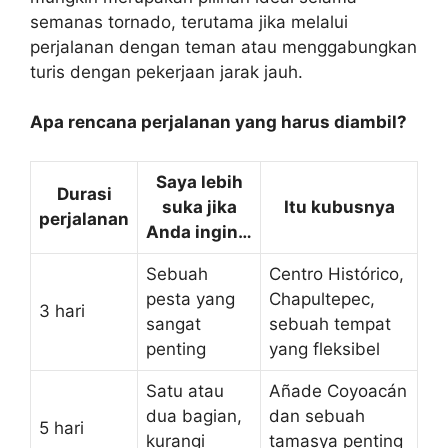
semanas tornado, terutama jika melalui
perjalanan dengan teman atau menggabungkan
turis dengan pekerjaan jarak jauh.
Apa rencana perjalanan yang harus diambil?
Saya lebih
Durasi
suka jika
Itu kubusnya
perjalanan
Anda ingin…
Sebuah
Centro Histórico,
pesta yang
Chapultepec,
3 hari
sangat
sebuah tempat
penting
yang fleksibel
Satu atau
Añade Coyoacán
dua bagian,
dan sebuah
5 hari
kurangi
tamasya penting