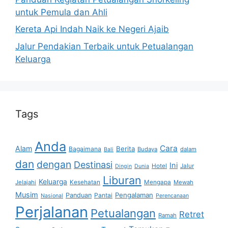
untuk Pemula dan Ahli
Kereta Api Indah Naik ke Negeri Ajaib
Jalur Pendakian Terbaik untuk Petualangan
Keluarga
Tags
Anda
Cara
Alam
Berita
Bagaimana
Budaya
dalam
Bali
dan
dengan
Destinasi
Ini
Hotel
Jalur
Dingin
Dunia
Liburan
Keluarga
Jelajahi
Kesehatan
Mengapa
Mewah
Musim
Pengalaman
Panduan
Pantai
Nasional
Perencanaan
Perjalanan
Petualangan
Retret
Ramah