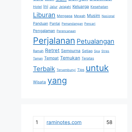
Ini
Keluarga
Hotel
Jalur
Jelajahi
Kesehatan
Liburan
Musim
Mengapa
Mewah
Nasional
Panduan
Pantai
Pemandangan
Pencari
Pengalaman
Perencanaan
Perjalanan
Petualangan
Retret
Sempurna
Setiap
Ramah
Spa
Stres
Temukan
Tempat
Teratas
Taman
untuk
Terbaik
Tips
Tersembunyi
yang
Wisata
1
raminotes.com
58