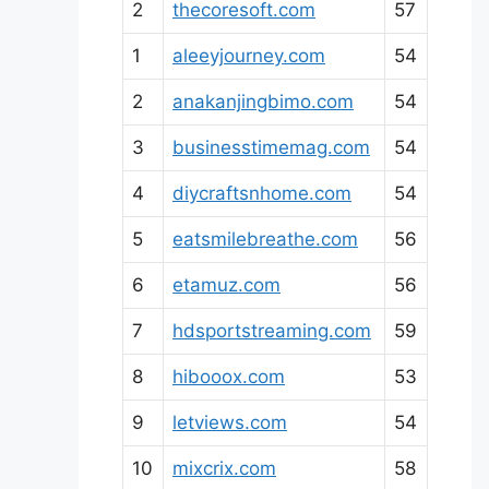
2
thecoresoft.com
57
1
aleeyjourney.com
54
2
anakanjingbimo.com
54
3
businesstimemag.com
54
4
diycraftsnhome.com
54
5
eatsmilebreathe.com
56
6
etamuz.com
56
7
hdsportstreaming.com
59
8
hibooox.com
53
9
letviews.com
54
10
mixcrix.com
58